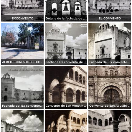
EXCONVENTO
Detalle de la fachada de San Agustín Acolman
EL CONVENTO
ALREDEDORES DE EL CONVENTO
Fachada Ex convento de San Agustin
Fachada del Ex convento de San Agustin
Fachada del Ex convento de San Agustin
Convento de San Agustín Acolman (circa 1920)
Convento de San Agustín Acolman (circa 1920)