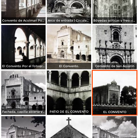
Convento de Acolman Por el Fotógrafo Hugo Brehme.
Arco de entrada ( Circulada el 24 de Junio de 1952 ).
Bóvedas góticas y frescos del convento de Acolman
El Convento Por el fotografo Hugo Brehme.
El Convento.
Convento de San Agustin
Fachada, capilla abierta y portería del siglo XVI
PATIO DE EL CONVENTO
EL CONVENTO