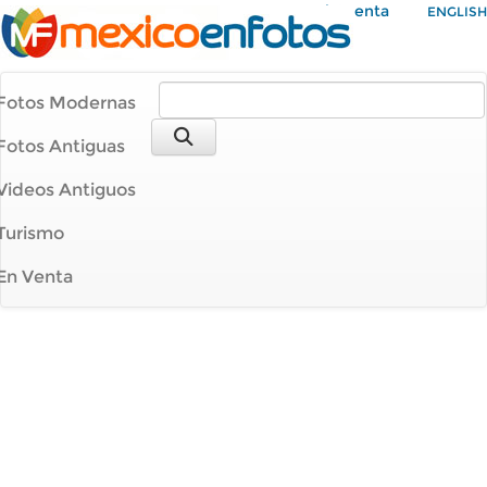
Mi Cuenta
ENGLISH
Fotos Modernas
Fotos Antiguas
Videos Antiguos
Turismo
En Venta