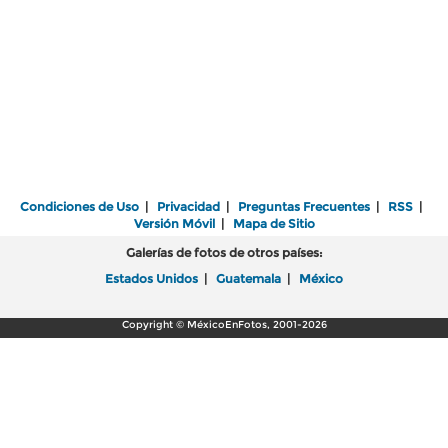
Condiciones de Uso
|
Privacidad
|
Preguntas Frecuentes
|
RSS
|
Versión Móvil
|
Mapa de Sitio
Galerías de fotos de otros países:
Estados Unidos
|
Guatemala
|
México
Copyright © MéxicoEnFotos, 2001-2026