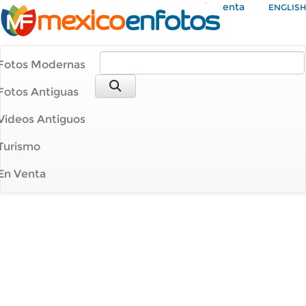
Mi Cuenta
ENGLISH
Fotos Modernas
Fotos Antiguas
Videos Antiguos
Turismo
En Venta