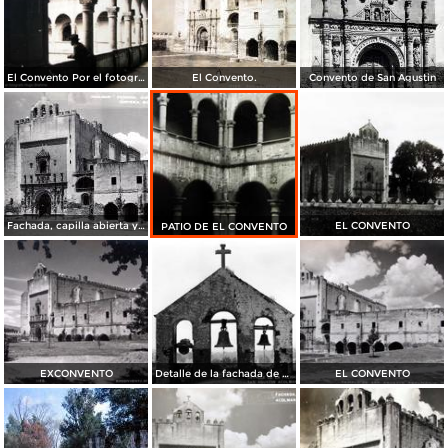
El Convento Por el fotografo Hugo Brehme.
El Convento.
Convento de San Agustin
Fachada, capilla abierta y portería del siglo XVI
EL CONVENTO
PATIO DE EL CONVENTO
EXCONVENTO
Detalle de la fachada de San Agustín Acolman
EL CONVENTO