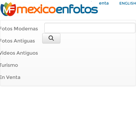
Mi Cuenta
ENGLISH
Fotos Modernas
Fotos Antiguas
Videos Antiguos
Turismo
En Venta