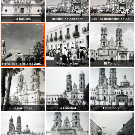
La basilica.
Basílica de Zapopan
Basilica deBasilica de Zapopan
Peregrinacion.
El Templo.
Portales e iglesia de Zapopan
La Parroquia.
La Catedral.
La Catedral.