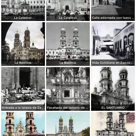
La Catedral.
La Catedral.
Calle adornada con lazos de papel multicolor Zapopan Jalisco 1939.
La Basilica.
La Basilica.
Vida Cotidiana en Zapopan Jalisco.
Entrada a la Iglesia de Zapopan Jalisco Jalisco.
Facahada del templo de Zapopan
EL SANTUARIO