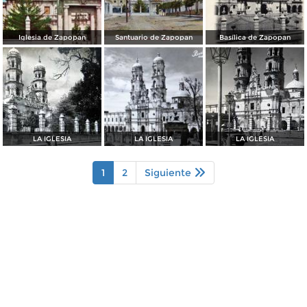
Iglesia de Zapopan
Santuario de Zapopan
Basílica de Zapopan
LA IGLESIA
LA IGLESIA
LA IGLESIA
1
2
Siguiente