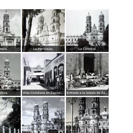
mplo.
La Parroquia.
La Catedral.
ilica.
Vida Cotidiana en Zapopan Jalisco.
Entrada a la Iglesia de Zapopan Jalisco Jalisco.