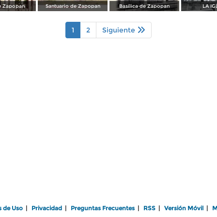
de Zapopan
Santuario de Zapopan
Basílica de Zapopan
LA IG
1
2
Siguiente
s de Uso
|
Privacidad
|
Preguntas Frecuentes
|
RSS
|
Versión Móvil
|
M