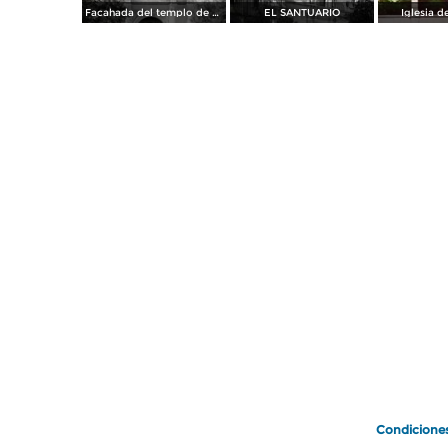
Facahada del templo de Zapopan
EL SANTUARIO
Iglesia 
Condicione