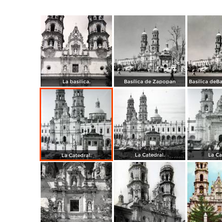
La basilica.
Basílica de Zapopan
La Catedral.
La Ca
La Catedral.