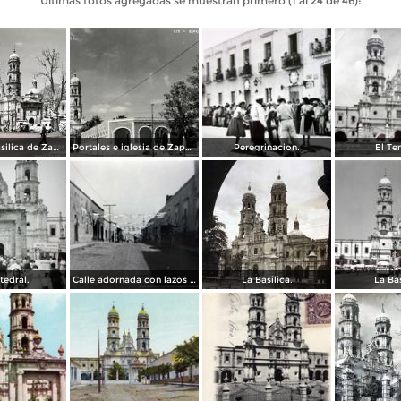
Últimas fotos agregadas se muestran primero (1 al 24 de 46):
Basilica deBasilica de Zapopan
Portales e iglesia de Zapopan
Peregrinacion.
El Te
tedral.
Calle adornada con lazos de papel multicolor Zapopan Jalisco 1939.
La Basilica.
La Bas