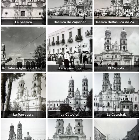
La basilica.
Basílica de Zapopan
Basilica deBasilica de Zapopan
Portales e iglesia de Zapopan
Peregrinacion.
El Templo.
La Parroquia.
La Catedral.
La Catedral.