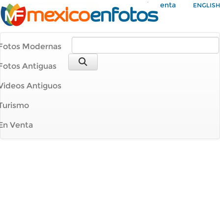
Mi Cuenta
ENGLISH
Fotos Modernas
Fotos Antiguas
Videos Antiguos
Turismo
En Venta