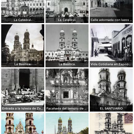
La Catedral.
La Catedral.
Calle adornada con lazos de papel multicolor Zapopan Jalisco 1939.
La Basilica.
La Basilica.
Vida Cotidiana en Zapopan Jalisco.
Entrada a la Iglesia de Zapopan Jalisco Jalisco.
Facahada del templo de Zapopan
EL SANTUARIO