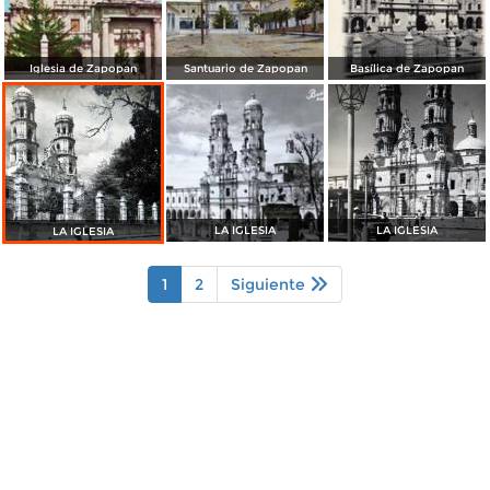
Iglesia de Zapopan
Santuario de Zapopan
Basílica de Zapopan
LA IGLESIA
LA IGLESIA
LA IGLESIA
1
2
Siguiente