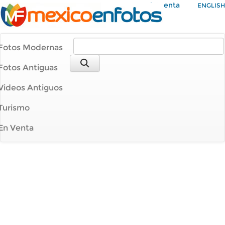
Mi Cuenta
ENGLISH
Fotos Modernas
Fotos Antiguas
Videos Antiguos
Turismo
En Venta