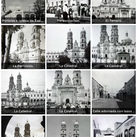
Portales e iglesia de Zapopan
Peregrinacion.
El Templo.
La Parroquia.
La Catedral.
La Catedral.
La Catedral.
La Catedral.
Calle adornada con lazos de papel multicolor Zapopan Jalisco 1939.