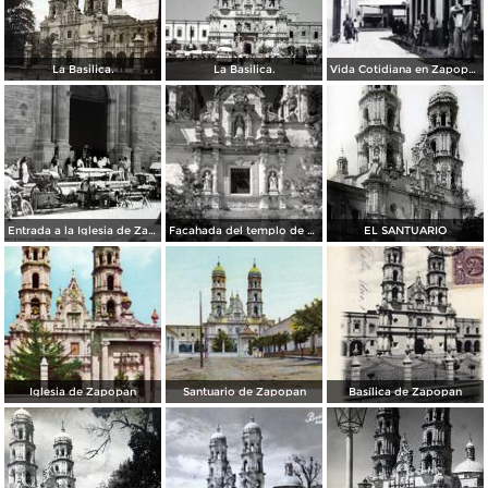
La Basilica.
La Basilica.
Vida Cotidiana en Zapopan Jalisco.
Entrada a la Iglesia de Zapopan Jalisco Jalisco.
Facahada del templo de Zapopan
EL SANTUARIO
Iglesia de Zapopan
Santuario de Zapopan
Basílica de Zapopan