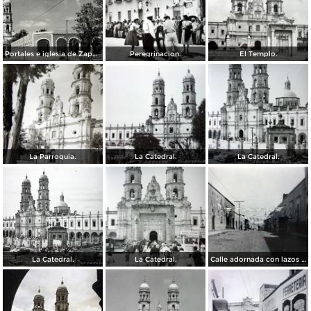
Portales e iglesia de Zapopan
Peregrinacion.
El Templo.
La Parroquia.
La Catedral.
La Catedral.
La Catedral.
La Catedral.
Calle adornada con lazos de papel multicolor Zapopan Jalisco 1939.