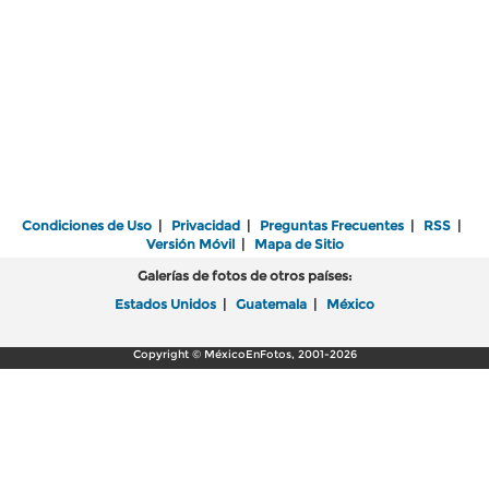
Condiciones de Uso
|
Privacidad
|
Preguntas Frecuentes
|
RSS
|
Versión Móvil
|
Mapa de Sitio
Galerías de fotos de otros países:
Estados Unidos
|
Guatemala
|
México
Copyright © MéxicoEnFotos, 2001-2026