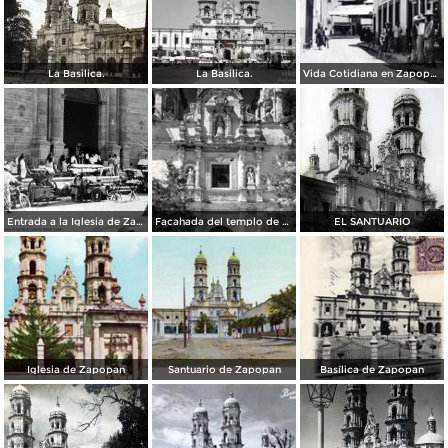
La Basilica.
La Basilica.
Vida Cotidiana en Zapopan Jalisco.
Entrada a la Iglesia de Zapopan Jalisco Jalisco.
Facahada del templo de Zapopan
EL SANTUARIO
Iglesia de Zapopan
Santuario de Zapopan
Basílica de Zapopan