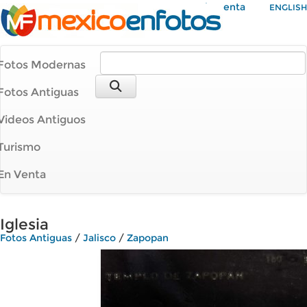
Mi Cuenta
ENGLISH
Fotos Modernas
Fotos Antiguas
Videos Antiguos
Turismo
En Venta
Iglesia
Fotos Antiguas
/
Jalisco
/
Zapopan