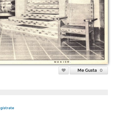
Me Gusta
0
gístrate