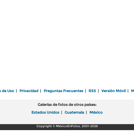
s de Uso
|
Privacidad
|
Preguntas Frecuentes
|
RSS
|
Versión Móvil
|
M
Galerías de fotos de otros países:
Estados Unidos
|
Guatemala
|
México
Copyright © MéxicoEnFotos, 2001-2026