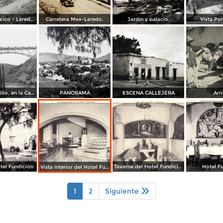
Carretera México - Laredo, tramo La Tranca
Carretera Mex-Laredo.
Jardin y palacio.
Vista Pa
Puente Tasquillo, en la Carretera México a Laredo
PANORAMA
ESCENA CALLEJERA
Arr
tel Fundición
Taverna del Hotel Fundición
Hotel F
Vista interior del Hotel Fundición
1
2
Siguiente