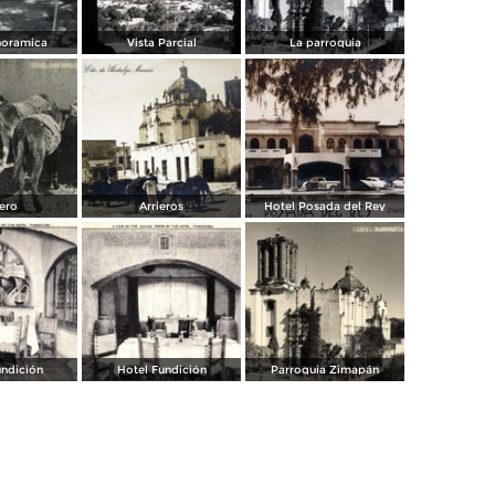
noramica
Vista Parcial
La parroquia
iero
Arrieros
Hotel Posada del Rey
undición
Hotel Fundición
Parroquia Zimapán