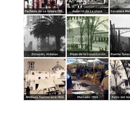
Fachada de La Iglesia 1950.
Aspecto de La plaza.
Zimapán, Hidalgo
Plaza de la Constitución
Motivos Tipicos acia 1945
Mercado 1950
Patio del Ho