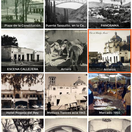
Plaza de la Constitución
Puente Tasquillo, en la Carretera México a Laredo
PANORAMA
ESCENA CALLEJERA
Arriero
Arrieros
Hotel Posada del Rey
Motivos Tipicos acia 1945
Mercado 1950