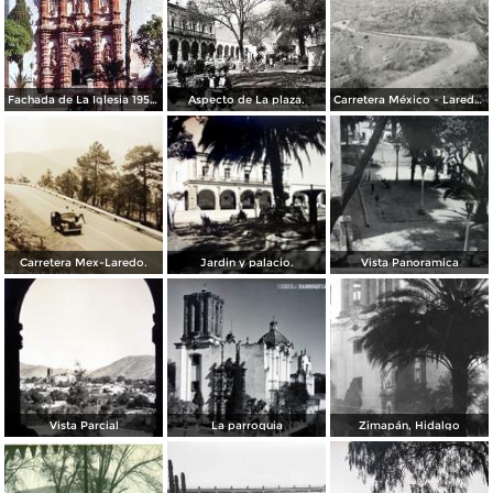
Fachada de La Iglesia 1950.
Aspecto de La plaza.
Carretera México - Laredo, tramo La Tranca
Carretera Mex-Laredo.
Jardin y palacio.
Vista Panoramica
Vista Parcial
La parroquia
Zimapán, Hidalgo