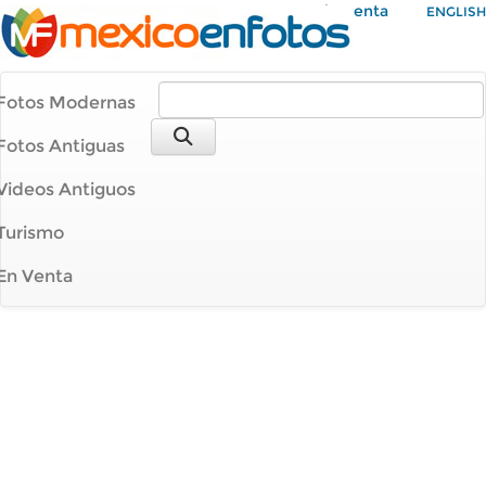
Mi Cuenta
ENGLISH
Fotos Modernas
Fotos Antiguas
Videos Antiguos
Turismo
En Venta