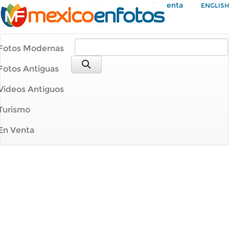
Mi Cuenta
ENGLISH
Fotos Modernas
Fotos Antiguas
Videos Antiguos
Turismo
En Venta