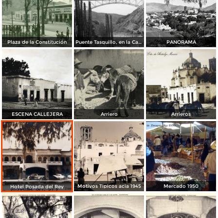
Plaza de la Constitución
Puente Tasquillo, en la Carretera México a Laredo
PANORAMA
ESCENA CALLEJERA
Arriero
Arrieros
Motivos Tipicos acia 1945
Mercado 1950
Hotel Posada del Rey