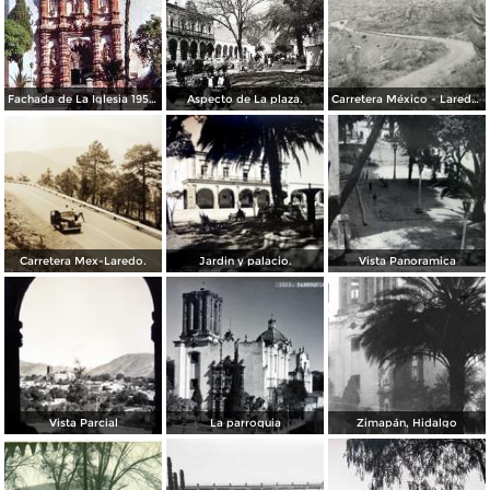
Fachada de La Iglesia 1950.
Aspecto de La plaza.
Carretera México - Laredo, tramo La Tranca
Carretera Mex-Laredo.
Jardin y palacio.
Vista Panoramica
Vista Parcial
La parroquia
Zimapán, Hidalgo