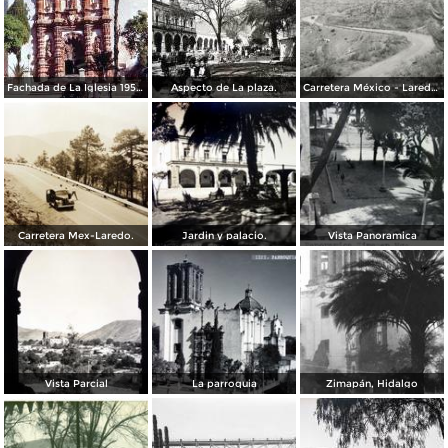
Fachada de La Iglesia 1950.
Aspecto de La plaza.
Carretera México - Laredo, tramo La Tranca
Carretera Mex-Laredo.
Jardin y palacio.
Vista Panoramica
Vista Parcial
La parroquia
Zimapán, Hidalgo