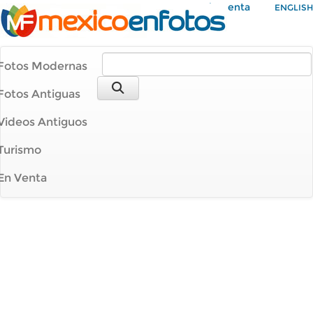
Mi Cuenta
ENGLISH
Fotos Modernas
Fotos Antiguas
Videos Antiguos
Turismo
En Venta