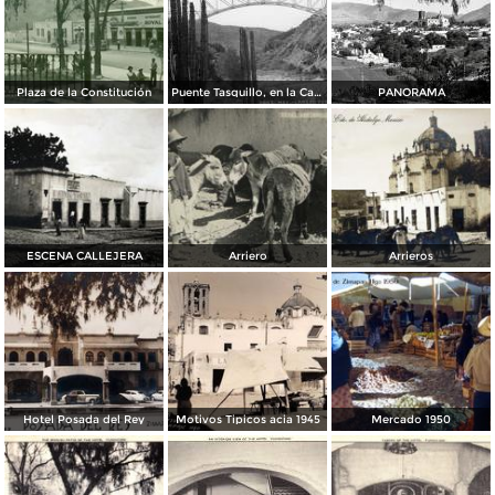
Plaza de la Constitución
Puente Tasquillo, en la Carretera México a Laredo
PANORAMA
ESCENA CALLEJERA
Arriero
Arrieros
Hotel Posada del Rey
Motivos Tipicos acia 1945
Mercado 1950