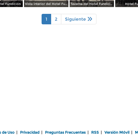
tel Fundición
Vista interior del Hotel Fundición
Taverna del Hotel Fundición
Hotel F
1
2
Siguiente
s de Uso
|
Privacidad
|
Preguntas Frecuentes
|
RSS
|
Versión Móvil
|
M