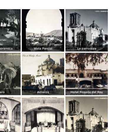
noramica
Vista Parcial
La parroquia
iero
Arrieros
Hotel Posada del Rey