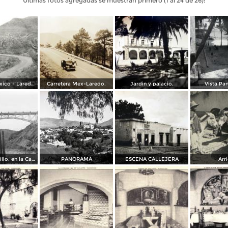
Últimas fotos agregadas se muestran primero (1 al 24 de 26):
Carretera México - Laredo, tramo La Tranca
Carretera Mex-Laredo.
Jardin y palacio.
Vista Pa
Puente Tasquillo, en la Carretera México a Laredo
PANORAMA
ESCENA CALLEJERA
Arr