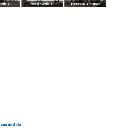
undición
Hotel Fundición
Parroquia Zimapán
apa de Sitio