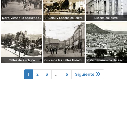
Devolviendo lo saqueado durante La Revolucion Mexicana ( Fechada el 11 de Marzo de 1911 ).
El Reloj y Escena callejera.
Escena callejera.
Calles de Pachuca
Cruce de las calles Hidalgo y Ocampo
Vista panorámica de Pachuca
1
2
3
...
5
Siguiente