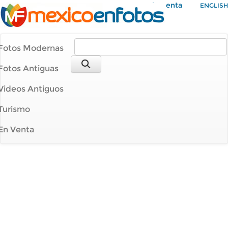
Mi Cuenta
ENGLISH
Fotos Modernas
Fotos Antiguas
Videos Antiguos
Turismo
En Venta