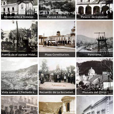
Monumento a Hidalgo .
Parque Copale.
Palacio de Gobierno.
Fuente de el parque Hidalgo.
Plaza Constitucion.
Panorama.
Vista general ( Fechada en 1928 ).
Recuerdo de La Sociedad de San Vicente de Paul en el Parque Hidalgo ( Fechada en 1920 ).
Plazuela del Chico.