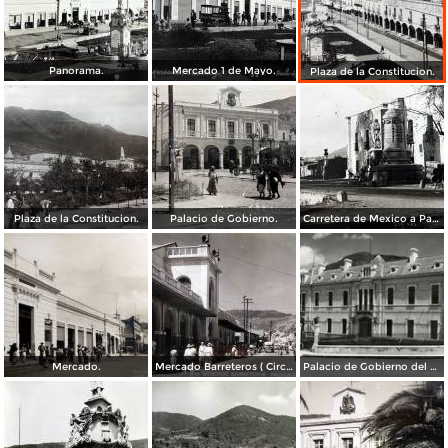
Panorama.
Mercado 1 de Mayo.
Plaza de la Constitucion.
Plaza de la Constitucion.
Palacio de Gobierno.
Carretera de Mexico a Pachuca.
Mercado.
Mercado Barreteros ( Circulada el 24 de Marzo de 1963 ).
Palacio de Gobierno del Estado de Hidalgo