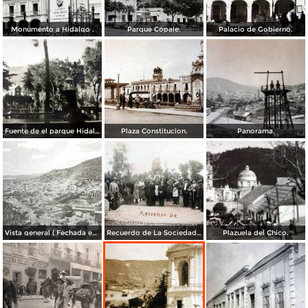
Monumento a Hidalgo .
Parque Copale.
Palacio de Gobierno.
Fuente de el parque Hidalgo.
Plaza Constitucion.
Panorama.
Vista general ( Fechada en 1928 ).
Recuerdo de La Sociedad de San Vicente de Paul en el Parque Hidalgo ( Fechada en 1920 ).
Plazuela del Chico.