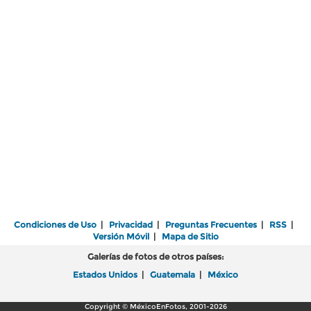
Condiciones de Uso
|
Privacidad
|
Preguntas Frecuentes
|
RSS
|
Versión Móvil
|
Mapa de Sitio
Galerías de fotos de otros países:
Estados Unidos
|
Guatemala
|
México
Copyright © MéxicoEnFotos, 2001-2026