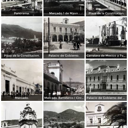
Panorama.
Mercado 1 de Mayo.
Plaza de la Constitucion.
Plaza de la Constitucion.
Palacio de Gobierno.
Carretera de Mexico a Pachuca.
Mercado.
Mercado Barreteros ( Circulada el 24 de Marzo de 1963 ).
Palacio de Gobierno del Estado de Hidalgo