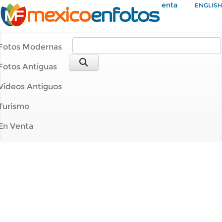
Mi Cuenta
ENGLISH
Fotos Modernas
Fotos Antiguas
Videos Antiguos
Turismo
En Venta