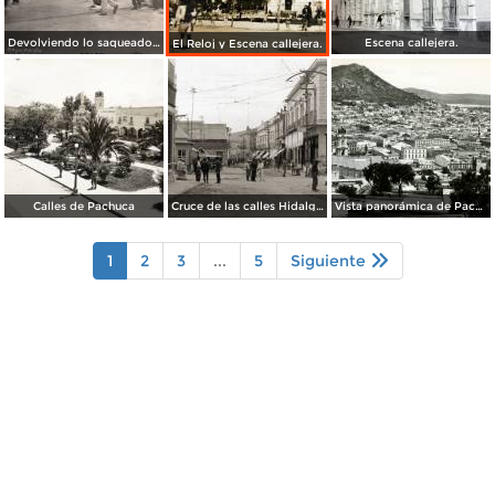
Devolviendo lo saqueado durante La Revolucion Mexicana ( Fechada el 11 de Marzo de 1911 ).
Escena callejera.
El Reloj y Escena callejera.
Calles de Pachuca
Cruce de las calles Hidalgo y Ocampo
Vista panorámica de Pachuca
1
2
3
...
5
Siguiente