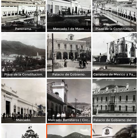
Panorama.
Mercado 1 de Mayo.
Plaza de la Constitucion.
Plaza de la Constitucion.
Palacio de Gobierno.
Carretera de Mexico a Pachuca.
Mercado.
Mercado Barreteros ( Circulada el 24 de Marzo de 1963 ).
Palacio de Gobierno del Estado de Hidalgo