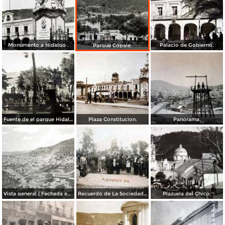
Monumento a Hidalgo .
Palacio de Gobierno.
Parque Copale.
Fuente de el parque Hidalgo.
Plaza Constitucion.
Panorama.
Vista general ( Fechada en 1928 ).
Recuerdo de La Sociedad de San Vicente de Paul en el Parque Hidalgo ( Fechada en 1920 ).
Plazuela del Chico.