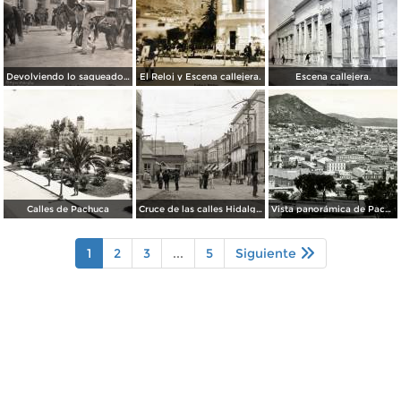
Devolviendo lo saqueado durante La Revolucion Mexicana ( Fechada el 11 de Marzo de 1911 ).
El Reloj y Escena callejera.
Escena callejera.
Calles de Pachuca
Cruce de las calles Hidalgo y Ocampo
Vista panorámica de Pachuca
1
2
3
...
5
Siguiente