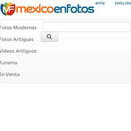
Mi Cuenta
ENGLISH
Fotos Modernas
Fotos Antiguas
Videos Antiguos
Turismo
En Venta