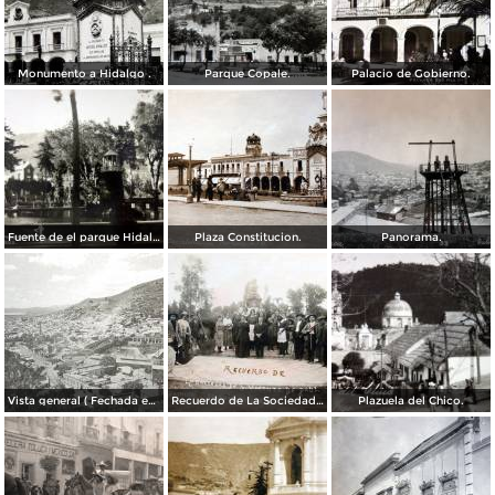
Monumento a Hidalgo .
Parque Copale.
Palacio de Gobierno.
Fuente de el parque Hidalgo.
Plaza Constitucion.
Panorama.
Vista general ( Fechada en 1928 ).
Recuerdo de La Sociedad de San Vicente de Paul en el Parque Hidalgo ( Fechada en 1920 ).
Plazuela del Chico.