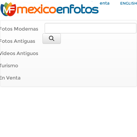
Mi Cuenta
ENGLISH
Fotos Modernas
Fotos Antiguas
Videos Antiguos
Turismo
En Venta