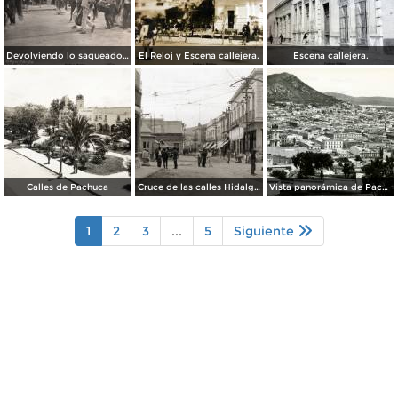
Devolviendo lo saqueado durante La Revolucion Mexicana ( Fechada el 11 de Marzo de 1911 ).
El Reloj y Escena callejera.
Escena callejera.
Calles de Pachuca
Cruce de las calles Hidalgo y Ocampo
Vista panorámica de Pachuca
1
2
3
...
5
Siguiente