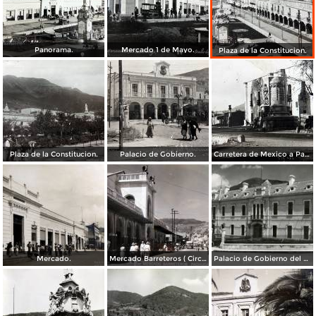
Panorama.
Mercado 1 de Mayo.
Plaza de la Constitucion.
Plaza de la Constitucion.
Palacio de Gobierno.
Carretera de Mexico a Pachuca.
Mercado.
Mercado Barreteros ( Circulada el 24 de Marzo de 1963 ).
Palacio de Gobierno del Estado de Hidalgo