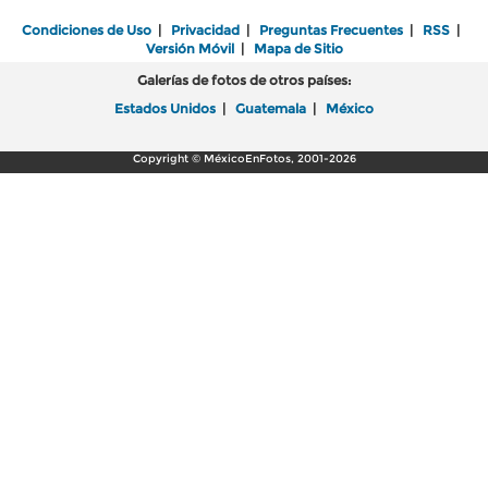
Condiciones de Uso
|
Privacidad
|
Preguntas Frecuentes
|
RSS
|
Versión Móvil
|
Mapa de Sitio
Galerías de fotos de otros países:
Estados Unidos
|
Guatemala
|
México
Copyright © MéxicoEnFotos, 2001-2026