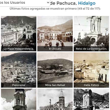
Fotos antiguas de Pachuca,
Hidalgo
Últimas fotos agregadas se muestran primero (49 al 72 de 117):
La Plaza Independencia.
El Zocalo
Reloj de La Constitucion.
Panorama
Mina San Rafael
Calle Patoni