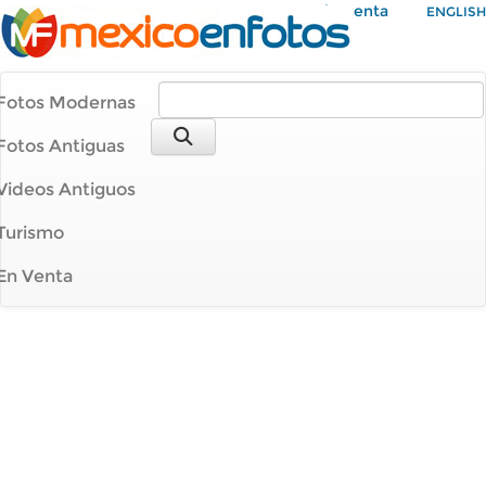
Mi Cuenta
ENGLISH
Fotos Modernas
Fotos Antiguas
Videos Antiguos
Turismo
En Venta