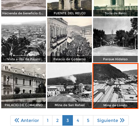
Hacienda de beneficio Guadalupe
FUENTE DEL RELOJ
Torre de Reloj
Vista a Ojo de Pájaro
Palacio de Gobierno
Parque Hidalgo
PALACIO DE GOBIERNO
Mina de San Rafael
Mina de Loreto
Anterior
1
2
3
4
5
Siguiente