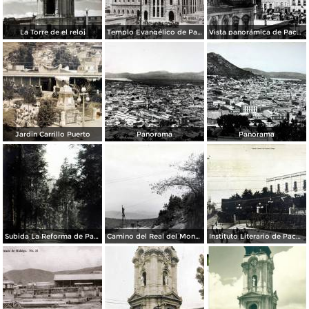
La Torre de el reloj
Templo Evangélico de Pachuca
Vista panorámica de Pachuca
Jardin Carrillo Puerto
Panorama
Panorama
Subida La Reforma de Pachuca Hidalgo
Camino del Real del Monte de Pachuca Hidalgo
Instituto Literario de Pachuca Hidalgo