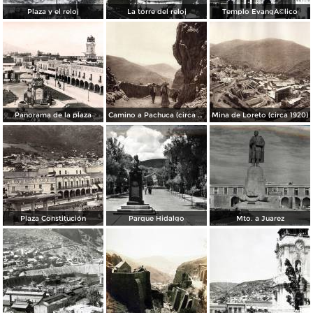
Plaza y el reloj
La torre del reloj
Templo EvangÃ©lico
Panorama de la plaza
Camino a Pachuca (circa 1920)
Mina de Loreto (circa 1920)
Plaza Constitución
Parque Hidalgo
Mto. a Juarez