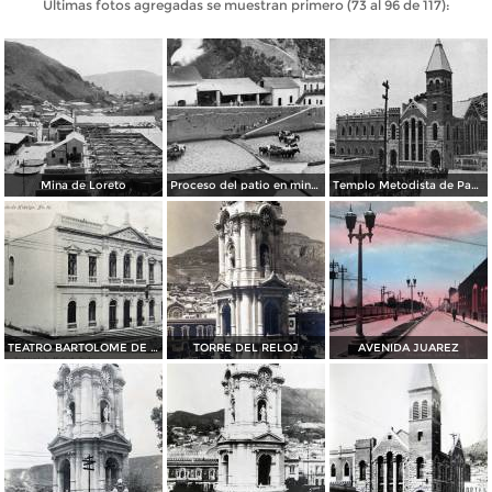
Últimas fotos agregadas se muestran primero (73 al 96 de 117):
Mina de Loreto
Proceso del patio en minería
Templo Metodista de Pachuca (ca. 1909)
TEATRO BARTOLOME DE MEDINA
TORRE DEL RELOJ
AVENIDA JUAREZ