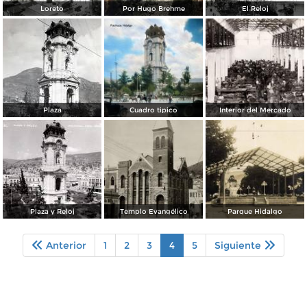
Loreto
Por Hugo Brehme
El Reloj
Plaza
Cuadro tipico
Interior del Mercado
Plaza y Reloj
Templo Evangélico
Parque Hidalgo
Anterior
1
2
3
4
5
Siguiente