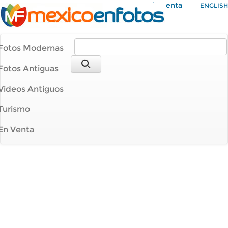
Mi Cuenta
ENGLISH
Fotos Modernas
Fotos Antiguas
Videos Antiguos
Turismo
En Venta