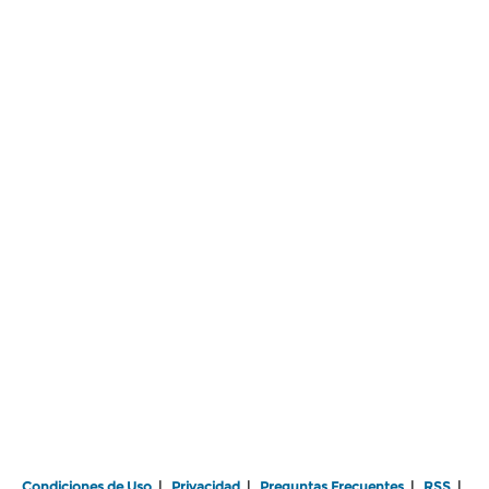
Condiciones de Uso
|
Privacidad
|
Preguntas Frecuentes
|
RSS
|