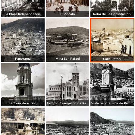
La Plaza Independencia.
El Zocalo
Reloj de La Constitucion.
Panorama
Mina San Rafael
Calle Patoni
La Torre de el reloj
Templo Evangélico de Pachuca
Vista panorámica de Pachuca