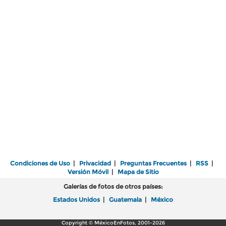
Condiciones de Uso
|
Privacidad
|
Preguntas Frecuentes
|
RSS
|
Versión Móvil
|
Mapa de Sitio
Galerías de fotos de otros países:
Estados Unidos
|
Guatemala
|
México
Copyright © MéxicoEnFotos, 2001-2026