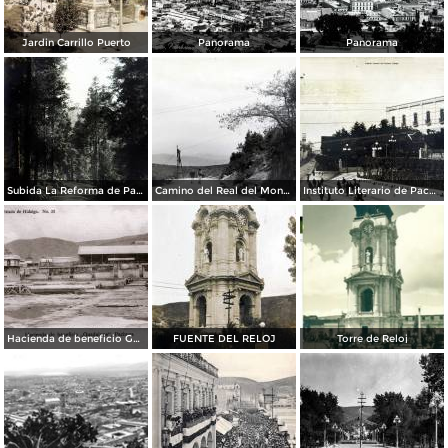
Jardin Carrillo Puerto
Panorama
Panorama
Subida La Reforma de Pachuca Hidalgo
Camino del Real del Monte de Pachuca Hidalgo
Instituto Literario de Pachuca Hidalgo
Hacienda de beneficio Guadalupe
FUENTE DEL RELOJ
Torre de Reloj