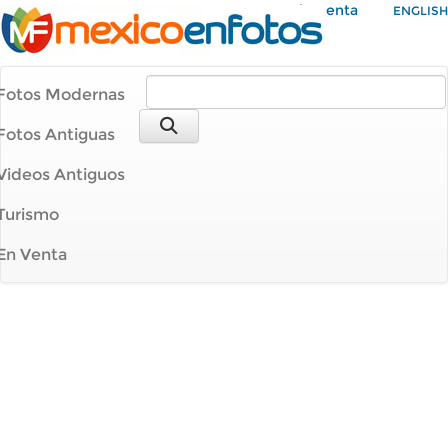
Mi Cuenta
ENGLISH
Fotos Modernas
Fotos Antiguas
Videos Antiguos
Turismo
En Venta