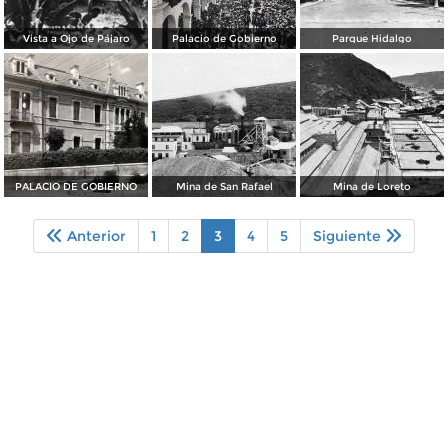
Vista a Ojo de Pájaro
Palacio de Gobierno
Parque Hidalgo
PALACIO DE GOBIERNO
Mina de San Rafael
Mina de Loreto
Anterior
1
2
3
4
5
Siguiente