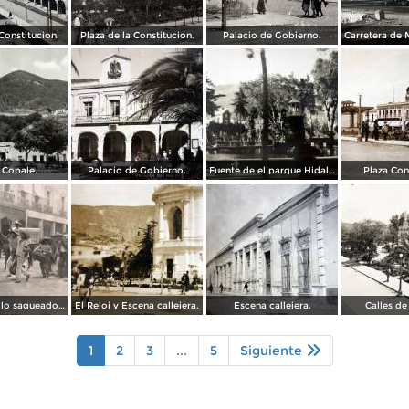
Constitucion.
Plaza de la Constitucion.
Palacio de Gobierno.
 Copale.
Palacio de Gobierno.
Fuente de el parque Hidalgo.
Plaza Con
Devolviendo lo saqueado durante La Revolucion Mexicana ( Fechada el 11 de Marzo de 1911 ).
El Reloj y Escena callejera.
Escena callejera.
Calles d
1
2
3
...
5
Siguiente