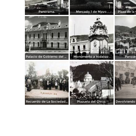
Panorama.
Mercado 1 de Mayo.
Plaza de la 
Palacio de Gobierno del Estado de Hidalgo
Monumento a Hidalgo .
Parque
Recuerdo de La Sociedad de San Vicente de Paul en el Parque Hidalgo ( Fechada en 1920 ).
Plazuela del Chico.