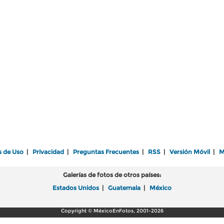
s de Uso
|
Privacidad
|
Preguntas Frecuentes
|
RSS
|
Versión Móvil
|
M
Galerías de fotos de otros países:
Estados Unidos
|
Guatemala
|
México
Copyright © MéxicoEnFotos, 2001-2026