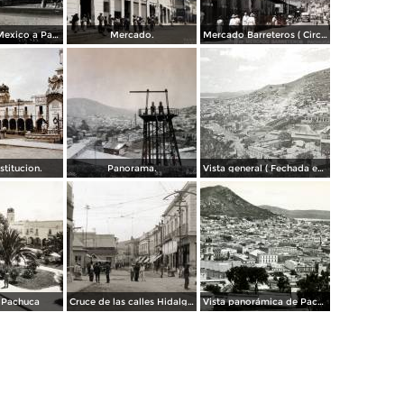
Carretera de Mexico a Pachuca.
Mercado.
Mercado Barreteros ( Circulada el 24 de Marzo de 1963 ).
stitucion.
Panorama.
Vista general ( Fechada en 1928 ).
e Pachuca
Cruce de las calles Hidalgo y Ocampo
Vista panorámica de Pachuca