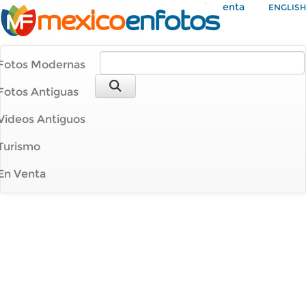
Mi Cuenta
ENGLISH
Fotos Modernas
Fotos Antiguas
Videos Antiguos
Turismo
En Venta