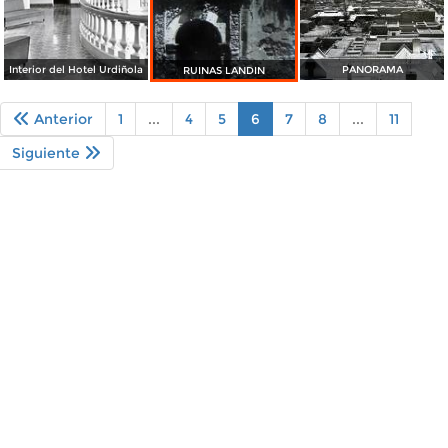
Interior del Hotel Urdiñola
PANORAMA
RUINAS LANDIN
Anterior
1
...
4
5
6
7
8
...
11
Siguiente