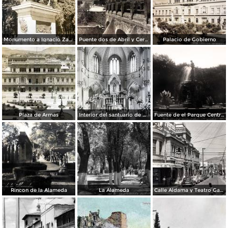
Monumento a Ignacio Zaragoza
Puente dos de Abril y Cerro de el Pueblo
Palacio de Gobierno
Plaza de Armas
Interior del santuario de Guadalupe
Fuente de el Parque Central
Rincon de la Alameda
La Alameda
Calle Aldama y Teatro García Carrillo (ca. 1945)