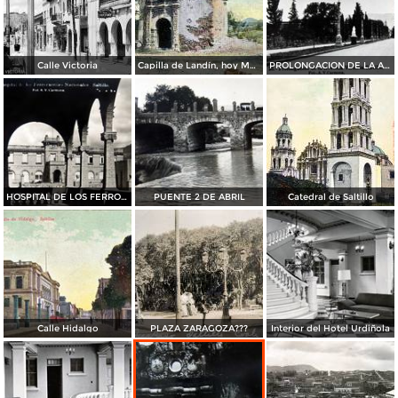
Calle Victoria
Capilla de Landín, hoy Museo de Arte Religioso
PROLONGACION DE LA AVE. VICTORIA
HOSPITAL DE LOS FERROCARRILES
PUENTE 2 DE ABRIL
Catedral de Saltillo
Calle Hidalgo
PLAZA ZARAGOZA???
Interior del Hotel Urdiñola