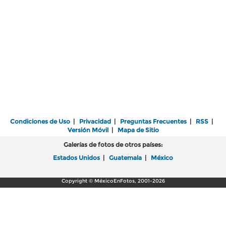
Condiciones de Uso
|
Privacidad
|
Preguntas Frecuentes
|
RSS
|
Versión Móvil
|
Mapa de Sitio
Galerías de fotos de otros países:
Estados Unidos
|
Guatemala
|
México
Copyright © MéxicoEnFotos, 2001-2026