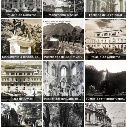
Palacio de Gobierno
Monumento A Acuna
Fachada de la catedral
Monumento a Ignacio Zaragoza
Puente dos de Abril y Cerro de el Pueblo
Palacio de Gobierno
Plaza de Armas
Interior del santuario de Guadalupe
Fuente de el Parque Central