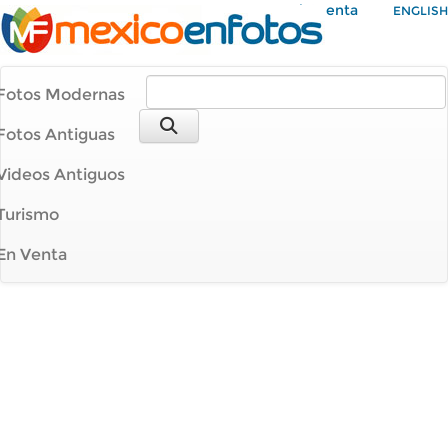
Mi Cuenta
ENGLISH
Fotos Modernas
Fotos Antiguas
Videos Antiguos
Turismo
En Venta