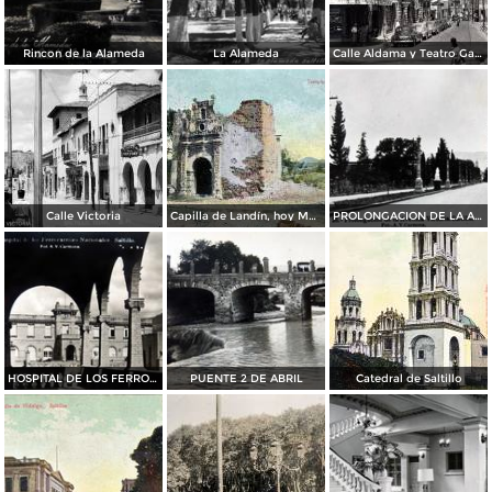
Rincon de la Alameda
La Alameda
Calle Aldama y Teatro García Carrillo (ca. 1945)
Calle Victoria
Capilla de Landín, hoy Museo de Arte Religioso
PROLONGACION DE LA AVE. VICTORIA
HOSPITAL DE LOS FERROCARRILES
PUENTE 2 DE ABRIL
Catedral de Saltillo