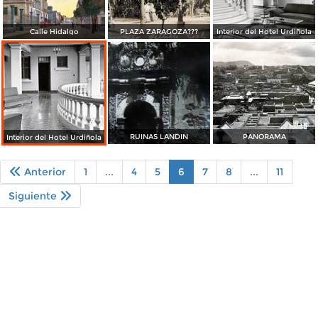
Calle Hidalgo
PLAZA ZARAGOZA???
Interior del Hotel Urdiñola
RUINAS LANDIN
PANORAMA
Interior del Hotel Urdiñola
Anterior
1
...
4
5
6
7
8
...
11
Siguiente