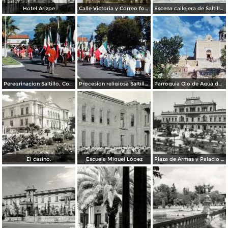
Hotel Arizpe
Calle Victoria y Correo foto Macias ( Circulada el 18 de Julio de 1912 ).
Escena callejera de Saltillo, Coahuila 1959.
Peregrinacion Saltillo, Coahuila 1959
Procesion religiosa Saltillo, Coahuila 1959.
Parroquia Ojo de Agua donde se venera el Santo Cristo Saltillo, Coahuila 1959
El casino.
Escuela Miguel López
Plaza de Armas y Palacio de Gobierno