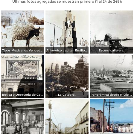
Últimas fotos agregadas se muestran primero (1 al 24 de 248):
Tipos Mexicanos Vendedores de paja. ( Circulada el 20 de Mayo de 1907 ).
Al heroico capitan Emilio Carranza.
Escena callejera.
Botica y Drogueria de Coahuila.
La Catedral.
Panorámica desde el Ojo de Agua