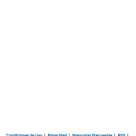
Condiciones de Uso
|
Privacidad
|
Preguntas Frecuentes
|
RSS
|