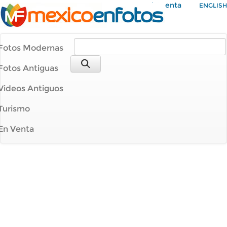
Mi Cuenta
ENGLISH
Fotos Modernas
Fotos Antiguas
Videos Antiguos
Turismo
En Venta