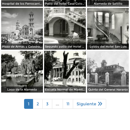
Hospital de los Ferrocarriles
Patio del hotel Casa Colonial
Alameda de Saltillo
Plaza de Armas y Catedral de Saltillo
Segundo patio del Hotel Arizpe
Lobby del Hotel San Luis
Lago de la Alameda
Escuela Normal de Maestros
Quinta del General Naranjo
1
2
3
...
11
Siguiente