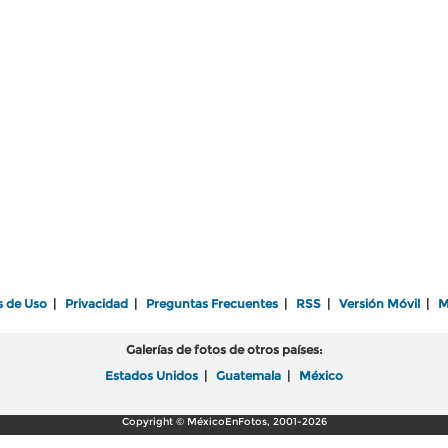
s de Uso
|
Privacidad
|
Preguntas Frecuentes
|
RSS
|
Versión Móvil
|
M
Galerías de fotos de otros países:
Estados Unidos
|
Guatemala
|
México
Copyright © MéxicoEnFotos, 2001-2026