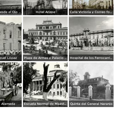
Panorámica desde el Ojo de Agua
Hotel Arizpe
Calle Victoria y Correo foto Macias ( Circulada el 18 de Julio de 1912 ).
guel López
Plaza de Armas y Palacio de Gobierno
Hospital de los Ferrocarriles
a Alameda
Escuela Normal de Maestros
Quinta del General Naranjo