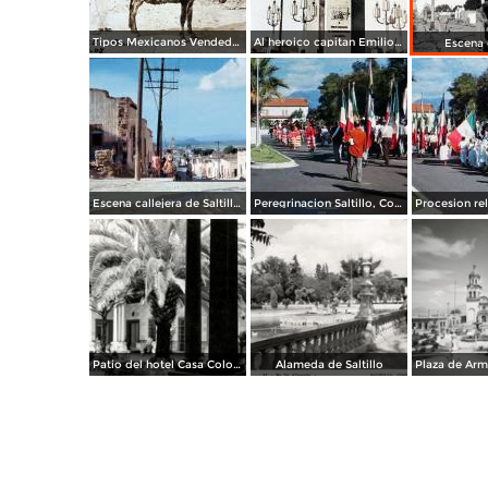
Tipos Mexicanos Vendedores de paja. ( Circulada el 20 de Mayo de 1907 ).
Al heroico capitan Emilio Carranza.
Escena c
Escena callejera de Saltillo, Coahuila 1959.
Peregrinacion Saltillo, Coahuila 1959
Patio del hotel Casa Colonial
Alameda de Saltillo