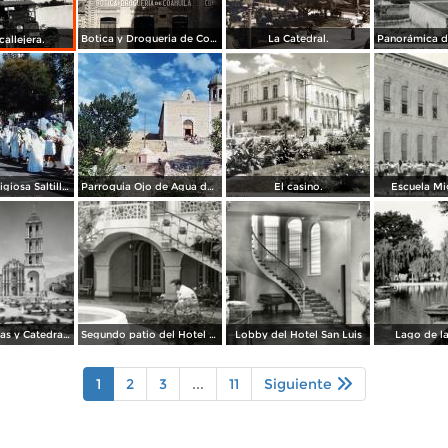
Botica y Drogueria de Coahuila.
La Catedral.
allejera.
Procesion religiosa Saltillo, Coahuila 1959.
Parroquia Ojo de Agua donde se venera el Santo Cristo Saltillo, Coahuila 1959
El casino.
Escuela Mi
Plaza de Armas y Catedral de Saltillo
Segundo patio del Hotel Arizpe
Lobby del Hotel San Luis
Lago de l
1
2
3
...
11
Siguiente