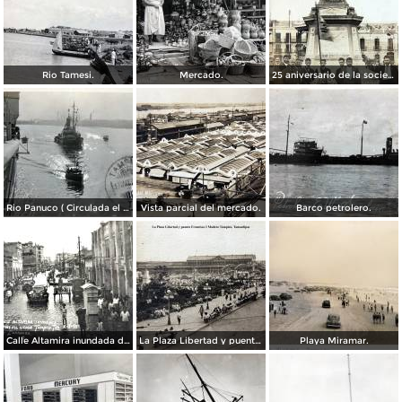
Rio Tamesi.
Mercado.
25 aniversario de la sociedad mutua de artesanos de Benito Juarez ( Fechada el 2 de Octubre de 1910 ).
Rio Panuco ( Circulada el 17 de Mayo de 1932 ).
Vista parcial del mercado.
Barco petrolero.
Calle Altamira inundada despues del ciclon del 2 de Octubre de 1933.
La Plaza Libertad y puente Francisco I Madero Tampico, Tamaulipas
Playa Miramar.