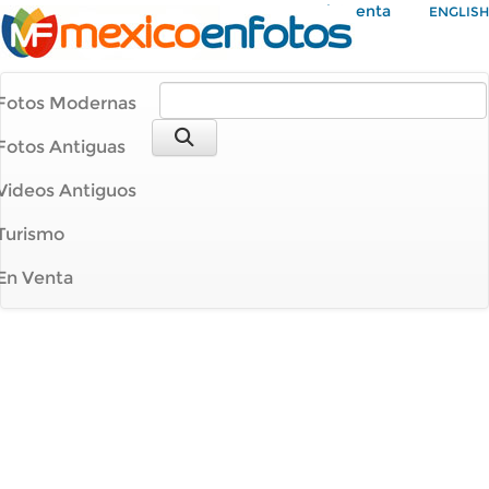
Mi Cuenta
ENGLISH
Fotos Modernas
Fotos Antiguas
Videos Antiguos
Turismo
En Venta