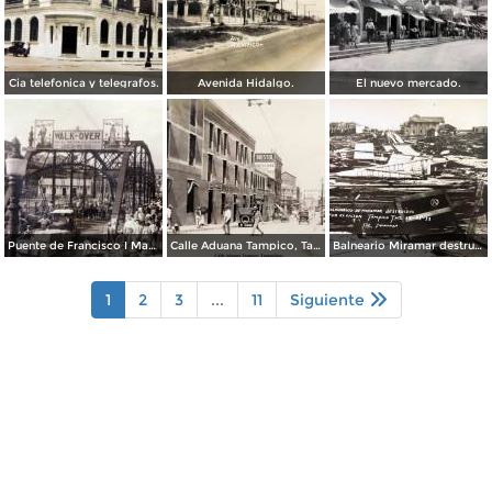
Cia telefonica y telegrafos.
Avenida Hidalgo.
El nuevo mercado.
Puente de Francisco I Madero.
Calle Aduana Tampico, Tamaulipas.
Balneario Miramar destruido por el ciclon 25 de Sep de 1933.
1
2
3
...
11
Siguiente