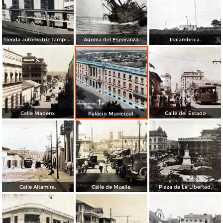
Tienda automotriz Tampico, Tamaulipas ( Fechada el 25 de Junioo de 1951 ).
Agonia del Esperanza.
Inalambrica.
Calle Madero.
Calle del Estado
Palacio Municipal.
Calle Altamira.
Calle de Muelle.
Plaza de La Libertad.