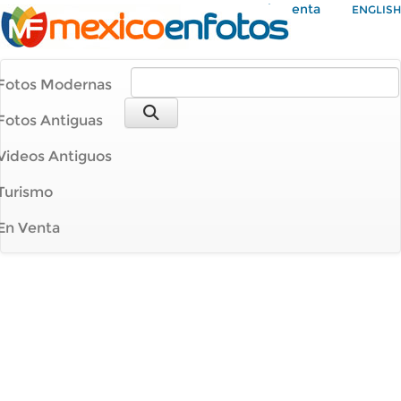
Mi Cuenta
ENGLISH
Fotos Modernas
Fotos Antiguas
Videos Antiguos
Turismo
En Venta