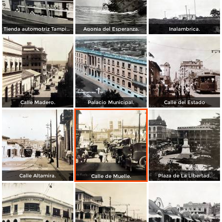
Tienda automotriz Tampico, Tamaulipas ( Fechada el 25 de Junioo de 1951 ).
Agonia del Esperanza.
Inalambrica.
Calle Madero.
Palacio Municipal.
Calle del Estado
Calle Altamira.
Plaza de La Libertad.
Calle de Muelle.