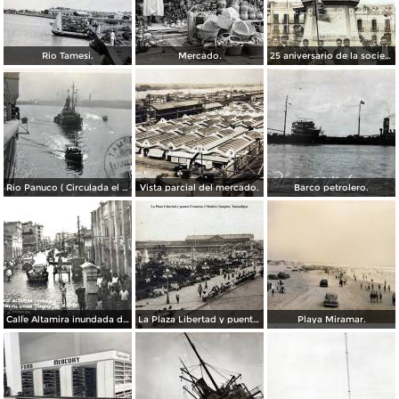
Rio Tamesi.
Mercado.
25 aniversario de la sociedad mutua de artesanos de Benito Juarez ( Fechada el 2 de Octubre de 1910 ).
Rio Panuco ( Circulada el 17 de Mayo de 1932 ).
Vista parcial del mercado.
Barco petrolero.
Calle Altamira inundada despues del ciclon del 2 de Octubre de 1933.
La Plaza Libertad y puente Francisco I Madero Tampico, Tamaulipas
Playa Miramar.