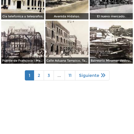
Cia telefonica y telegrafos.
Avenida Hidalgo.
El nuevo mercado.
Puente de Francisco I Madero.
Calle Aduana Tampico, Tamaulipas.
Balneario Miramar destruido por el ciclon 25 de Sep de 1933.
1
2
3
...
11
Siguiente