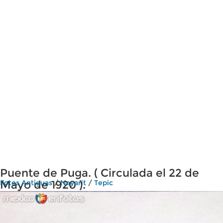
Puente de Puga. ( Circulada el 22 de
Mayo de 1920 ).
Fotos Antiguas
/
Nayarit
/
Tepic