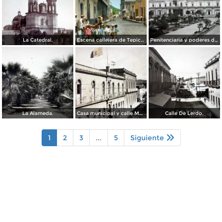
La Catedral.
Escena callejera de Tepic Nayarit.
Penitenciaria y poderes de el estado ( Circulada el 2 de Enero de 1936 ).
La Alameda.
Casa municipal y calle Mexico.
Calle De Lerdo.
1
2
3
...
5
Siguiente