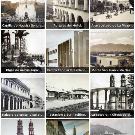
Capilla de Nuestra Senora de Guadalupe en Barranca el Pichon.
Portales del Hotel.
A un costado de La Plaza principal.
Plaza de Armas Tepic.
Centro Escolar Presidente M Aleman.
Monte San Juan vista desde Tepic ( Circulada el 30 de Agosto de 1908 ).
Palacio de cristal y calle de Lerdo.( Circulada el 26 de Diciembre de 1919 ).
Estacion E Sur Pacifico.
La catedral. ( Circulada el 7 de Agosto de 1955 ).