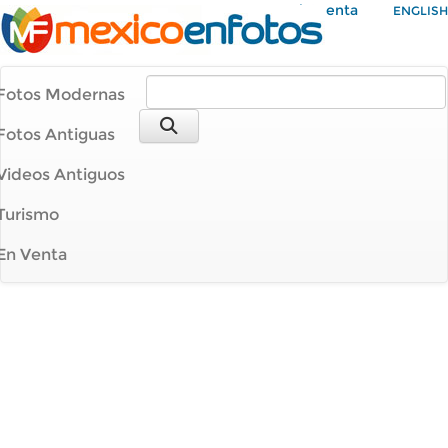
Mi Cuenta
ENGLISH
Fotos Modernas
Fotos Antiguas
Videos Antiguos
Turismo
En Venta