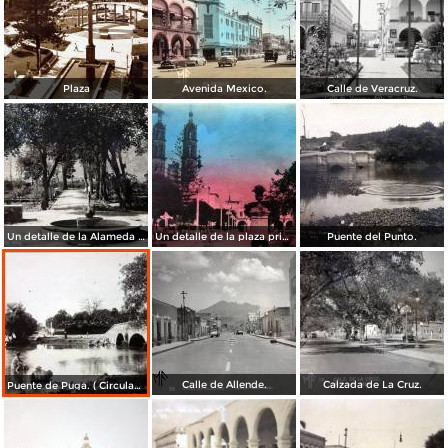
Plaza
Avenida Mexico.
Calle de Veracruz.
Un detalle de la Alameda ( Circulada el 28 de Junio de 1940 ).
Un detalle de la plaza principal ( Circulada el 5 de Junio de 1945 ).
Puente del Punto.
Calle de Allende.
Calzada de La Cruz.
Puente de Puga. ( Circulada el 22 de Mayo de 1920 ).