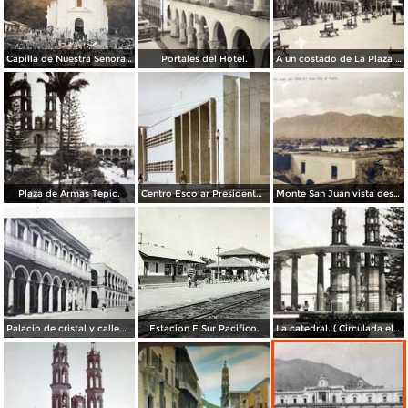
Capilla de Nuestra Senora de Guadalupe en Barranca el Pichon.
Portales del Hotel.
A un costado de La Plaza principal.
Plaza de Armas Tepic.
Centro Escolar Presidente M Aleman.
Monte San Juan vista desde Tepic ( Circulada el 30 de Agosto de 1908 ).
Palacio de cristal y calle de Lerdo.( Circulada el 26 de Diciembre de 1919 ).
Estacion E Sur Pacifico.
La catedral. ( Circulada el 7 de Agosto de 1955 ).