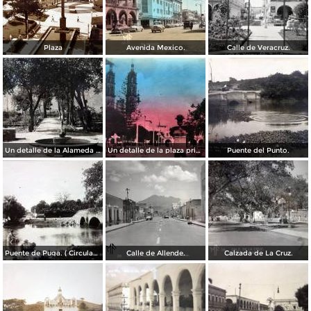
Plaza
Avenida Mexico.
Calle de Veracruz.
Un detalle de la Alameda ( Circulada el 28 de Junio de 1940 ).
Un detalle de la plaza principal ( Circulada el 5 de Junio de 1945 ).
Puente del Punto.
Puente de Puga. ( Circulada el 22 de Mayo de 1920 ).
Calle de Allende.
Calzada de La Cruz.