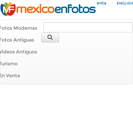
Mi Cuenta
ENGLISH
Fotos Modernas
Fotos Antiguas
Videos Antiguos
Turismo
En Venta