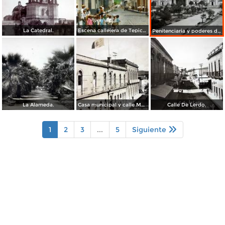
La Catedral.
Escena callejera de Tepic Nayarit.
Penitenciaria y poderes de el estado ( Circulada el 2 de Enero de 1936 ).
La Alameda.
Casa municipal y calle Mexico.
Calle De Lerdo.
1
2
3
...
5
Siguiente