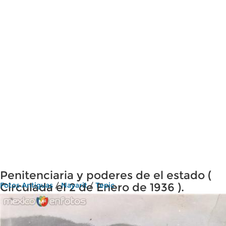
Penitenciaria y poderes de el estado (
Circulada el 2 de Enero de 1936 ).
Fotos Antiguas
/
Nayarit
/
Tepic