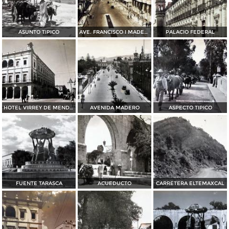
ASUNTO TIPICO
AVE. FRANCISCO I MADERO
PALACIO FEDERAL
HOTEL VIRREY DE MENDOZA
AVENIDA MADERO
ASPECTO TIPICO
FUENTE TARASCA
ACUEDUCTO
CARRETERA ELTEMAXCAL