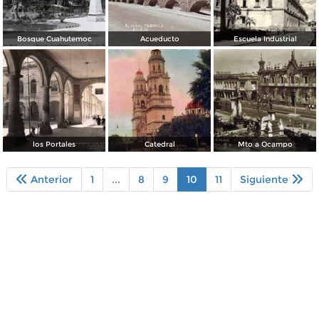
Bosque Cuahutemoc
Acueducto
Escuela Industrial
los Portales
Catedral
Mto a Ocampo
Anterior
1
...
8
9
10
11
Siguiente