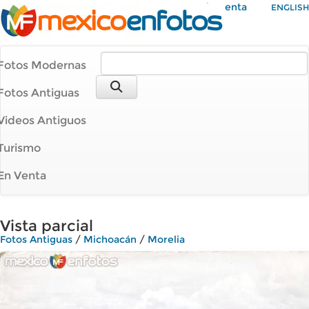
Mi Cuenta
ENGLISH
Fotos Modernas
Fotos Antiguas
Videos Antiguos
Turismo
En Venta
Vista parcial
Fotos Antiguas
/
Michoacán
/
Morelia