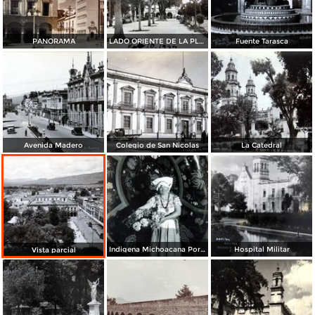
PANORAMA
LADO ORIENTE DE LA PLAZA
Fuente Tarasca
Avenida Madero
Colegio de San Nicolas
La Catedral
Indigena Michoacana Por HUGO BREHME
Hospital Militar
Vista parcial