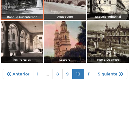
Acueducto
Escuela Industrial
Bosque Cuahutemoc
los Portales
Catedral
Mto a Ocampo
Anterior
1
...
8
9
10
11
Siguiente