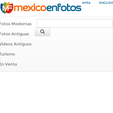
Mi Cuenta
ENGLISH
Fotos Modernas
Fotos Antiguas
Videos Antiguos
Turismo
En Venta