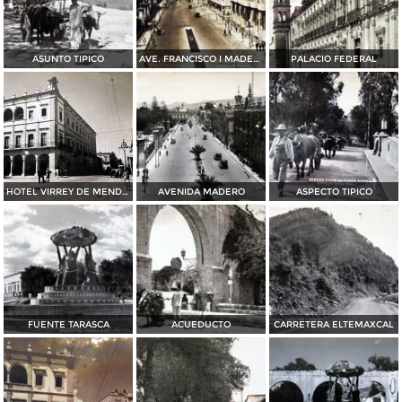
ASUNTO TIPICO
AVE. FRANCISCO I MADERO
PALACIO FEDERAL
HOTEL VIRREY DE MENDOZA
AVENIDA MADERO
ASPECTO TIPICO
FUENTE TARASCA
ACUEDUCTO
CARRETERA ELTEMAXCAL