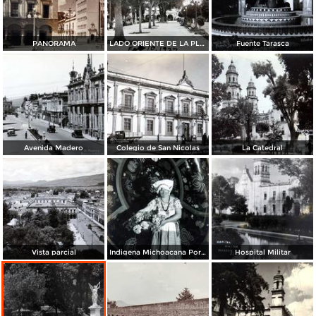
PANORAMA
LADO ORIENTE DE LA PLAZA
Fuente Tarasca
Avenida Madero
Colegio de San Nicolas
La Catedral
Vista parcial
Indigena Michoacana Por HUGO BREHME
Hospital Militar