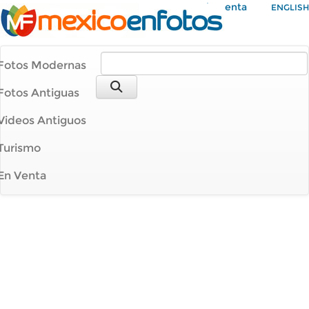
Mi Cuenta
ENGLISH
Fotos Modernas
Fotos Antiguas
Videos Antiguos
Turismo
En Venta