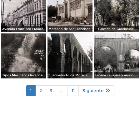
Avenida Francisco I Madero.
Mercado de San Francisco.
Calzada de Guadalupe.
Tipos Mexicanos lavanderas en el arroyo de Santa Maria.
El acueducto de Morelia, Michoacán.
Escena callejera y anuncio del tabaco El Buen Tono Morelia, Michoacán.
1
2
3
...
11
Siguiente