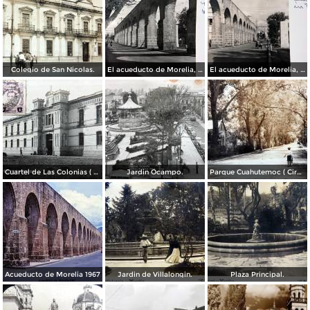
Colegio de San Nicolas.
El acueducto de Morelia, Michoacán
El acueducto de Morelia, Michoacán
Cuartel de Las Colonias ( Circulada el 1 de Abril de 1921 ).
Jardin Ocampo.
Parque Cuahutemoc ( Circulada el 24 de Junio de 1938 ).
Acueducto de Morelia 1967
Jardin de Villalongin.
Plaza Principal.