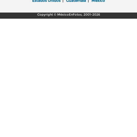
Estados Unidos
|
Guatemala
|
México
Copyright © MéxicoEnFotos, 2001-2026