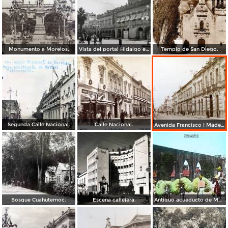
Monumento a Morelos.
Vista del portal Hidalgo en Morelia Michoacán ( Circulada el 6 de Abril de 1957 ).
Templo de San Diego.
Segunda Calle Nacional.
Calle Nacional.
Avenida Francisco I Madero.
Bosque Cuahutemoc.
Escena callejera.
Antiguo acueducto de Morelia Michoacán.