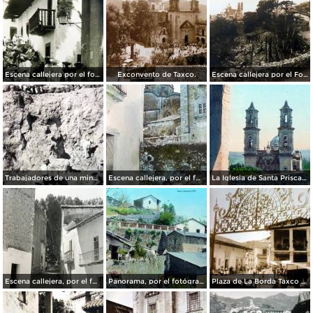
Escena callejera por el fotografo Hugo Brehme.
Exconvento de Taxco.
Escena callejera por el Fotógrafo Hugo Brehme..
Trabajadores de una mina de plata en Taxco, Guerrero.
Escena callejera, por el fotógrafo T. Enami, de Yokohama, Japón (1934)
La Iglesia de Santa Prisca, por el fotógrafo T. Enami, de Yokohama, Japón (1934)
Escena callejera, por el fotógrafo T. Enami, de Yokohama, Japón (1934)
Panorama, por el fotógrafo T. Enami, de Yokohama, Japón (1934)
Plaza de La Borda Taxco Guerrero.