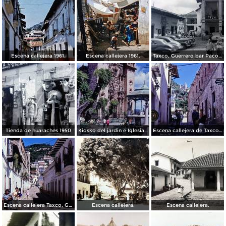
Escena callejera 1961.
Escena callejera 1961.
Taxco, Guerrero bar Paco 1950
Tienda de huaraches 1950
Kiosko del jardin e Iglesia de Taxco, Guerrero 1967.
Escena callejera de Taxco, Guerrero 1967.
Escena callejera Taxco, Guerrero 1967.
Escena callejera.
Escena callejera.