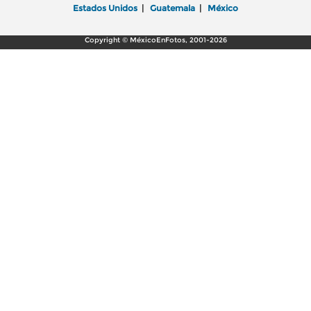
Estados Unidos
|
Guatemala
|
México
Copyright © MéxicoEnFotos, 2001-2026