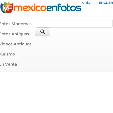
Mi Cuenta
ENGLISH
Fotos Modernas
Fotos Antiguas
Videos Antiguos
Turismo
En Venta