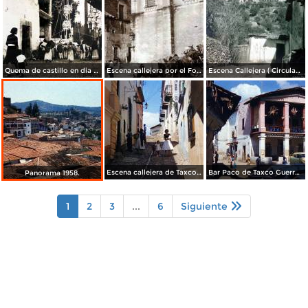
Quema de castillo en dia de fiesta.
Escena callejera por el Fotógrafo Hugo Brehme.
Escena Callejera ( Circulada el 1 de Noviembre 1929 ) por el Fotógrafo Hugo Brehme.
Escena callejera de Taxco Guerrero 1958.
Bar Paco de Taxco Guerrero 1958.
Panorama 1958.
1
2
3
...
6
Siguiente