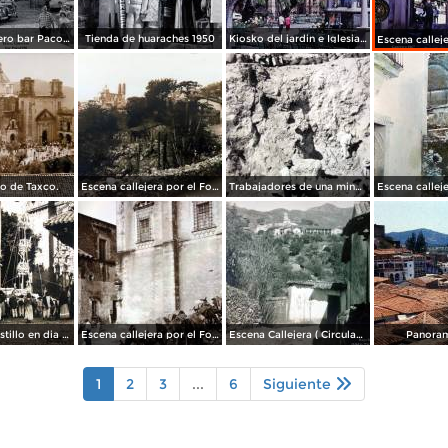
Taxco, Guerrero bar Paco 1950
Tienda de huaraches 1950
Kiosko del jardin e Iglesia de Taxco, Guerrero 1967.
o de Taxco.
Escena callejera por el Fotógrafo Hugo Brehme..
Trabajadores de una mina de plata en Taxco, Guerrero.
Quema de castillo en dia de fiesta.
Escena callejera por el Fotógrafo Hugo Brehme.
Escena Callejera ( Circulada el 1 de Noviembre 1929 ) por el Fotógrafo Hugo Brehme.
Panoram
1
2
3
...
6
Siguiente