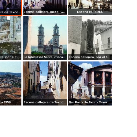
Escena callejera Taxco, Guerrero 1967.
Escena callejera.
Escena callejera de Taxco, Guerrero 1967.
Escena callejera, por el fotógrafo T. Enami, de Yokohama, Japón (1934)
La Iglesia de Santa Prisca, por el fotógrafo T. Enami, de Yokohama, Japón (1934)
Escena callejera, por el fotógrafo T. Enami, de Yokohama, Japón (1934)
a 1958.
Escena callejera de Taxco Guerrero 1958.
Bar Paco de Taxco Guerrero 1958.