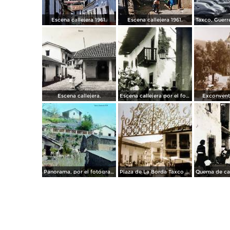
Escena callejera 1961.
Escena callejera 1961.
Escena callejera.
Escena callejera por el fotografo Hugo Brehme.
Exconvent
Panorama, por el fotógrafo T. Enami, de Yokohama, Japón (1934)
Plaza de La Borda Taxco Guerrero.