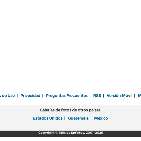
s de Uso
|
Privacidad
|
Preguntas Frecuentes
|
RSS
|
Versión Móvil
|
M
Galerías de fotos de otros países:
Estados Unidos
|
Guatemala
|
México
Copyright © MéxicoEnFotos, 2001-2026