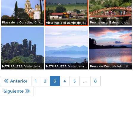
Plaza de la Constitución con la Parroquia al fondo
Puente en el Balneario de Aguas Termales
Vista hacia el Barrio de Ixtlahuaca
NATURALEZA: Vista de las Formaciones Rocosas "Los Órganos"
NATURALEZA: Vista de la serranía
Presa de Cuautelolulco al ocaso
Anterior
1
2
3
4
5
...
8
Siguiente