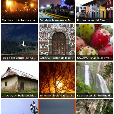
Marcha con Antorchas para recibir a nuestros difuntos en el mágico escenario nocturno del Río Chignahuapan
Engalana la escena el Monumental Árbol de navidad
Por las calles del Centro Histórico
Iglesia del Cerrito del Calvario
CALAPA: Portón de la iglesia
CALAPA, Tunas rojas y verdes
CALAPA, Un bello pueblo viejo
Sol entre niebla tras los árboles
La espectacular belleza de las Cascadas de Quetzalapan