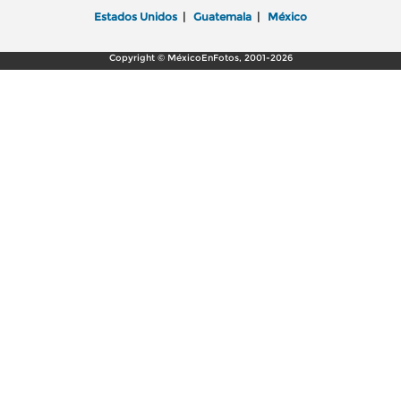
Estados Unidos
|
Guatemala
|
México
Copyright © MéxicoEnFotos, 2001-2026