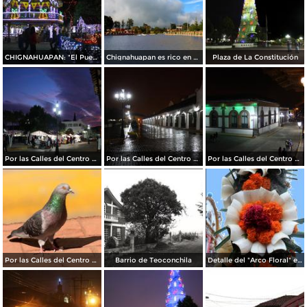
CHIGNAHUAPAN: "El Pueblo de La Esfera"
Chignahuapan es rico en bellezas naturales
Plaza de La Constitución
Por las Calles del Centro Histórico
Por las Calles del Centro Histórico
Por las Calles del Centro Histórico
Por las Calles del Centro Histórico
Barrio de Teoconchila
Detalle del "Arco Floral" elaborado por vecinos del Barrio de Ixtlahuaca