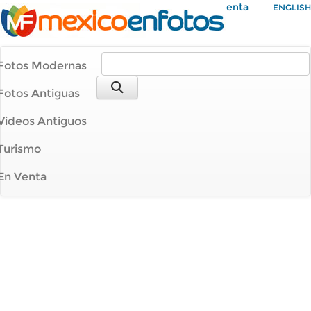
Mi Cuenta
ENGLISH
Fotos Modernas
Fotos Antiguas
Videos Antiguos
Turismo
En Venta