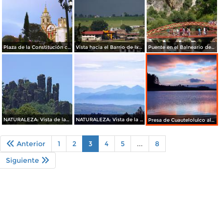
Plaza de la Constitución con la Parroquia al fondo
Vista hacia el Barrio de Ixtlahuaca
Puente en el Balneario de Aguas Termales
NATURALEZA: Vista de las Formaciones Rocosas "Los Órganos"
NATURALEZA: Vista de la serranía
Presa de Cuautelolulco al ocaso
Anterior
1
2
3
4
5
...
8
Siguiente