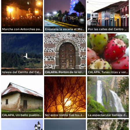
Marcha con Antorchas para recibir a nuestros difuntos en el mágico escenario nocturno del Río Chignahuapan
Engalana la escena el Monumental Árbol de navidad
Por las calles del Centro Histórico
Iglesia del Cerrito del Calvario
CALAPA: Portón de la iglesia
CALAPA, Tunas rojas y verdes
CALAPA, Un bello pueblo viejo
Sol entre niebla tras los árboles
La espectacular belleza de las Cascadas de Quetzalapan