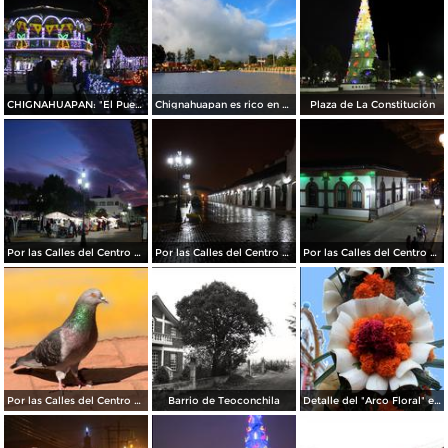
CHIGNAHUAPAN: "El Pueblo de La Esfera"
Chignahuapan es rico en bellezas naturales
Plaza de La Constitución
Por las Calles del Centro Histórico
Por las Calles del Centro Histórico
Por las Calles del Centro Histórico
Por las Calles del Centro Histórico
Barrio de Teoconchila
Detalle del "Arco Floral" elaborado por vecinos del Barrio de Ixtlahuaca