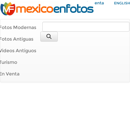
Mi Cuenta
ENGLISH
Fotos Modernas
Fotos Antiguas
Videos Antiguos
Turismo
En Venta