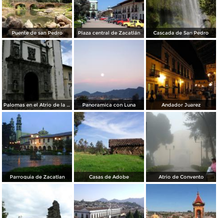
Puente de san Pedro
Plaza central de Zacatlán
Cascada de San Pedro
Palomas en el Atrio de la Parroquia
Panoramica con Luna
Andador Juarez
Parroquia de Zacatlan
Casas de Adobe
Atrio de Convento