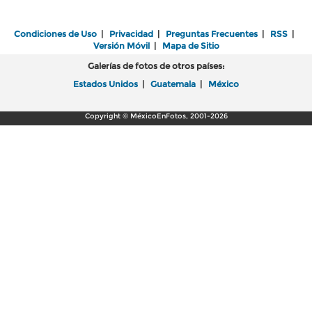
Condiciones de Uso
|
Privacidad
|
Preguntas Frecuentes
|
RSS
|
Versión Móvil
|
Mapa de Sitio
Galerías de fotos de otros países:
Estados Unidos
|
Guatemala
|
México
Copyright © MéxicoEnFotos, 2001-2026