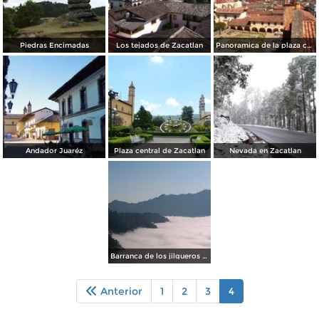
Piedras Encimadas
Los tejados de Zacatlan
Panoramica de la plaza central
Andador Juaréz
Plaza central de Zacatlan
Nevada en Zacatlan
Barranca de los jilgueros entre niebla
Anterior
1
2
3
4