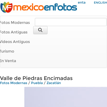
Mi Cuenta
ENGLISH
Fotos Modernas
Fotos Antiguas
Videos Antiguos
Turismo
En Venta
Valle de Piedras Encimadas
Fotos Modernas
/
Puebla
/
Zacatlán