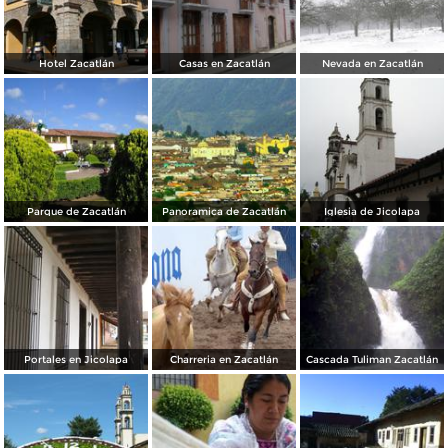
Hotel Zacatlán
Casas en Zacatlán
Nevada en Zacatlán
Parque de Zacatlán
Panoramica de Zacatlán
Iglesia de Jicolapa
Portales en Jicolapa
Charreria en Zacatlán
Cascada Tuliman Zacatlán