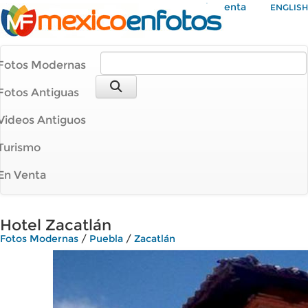
Mi Cuenta
ENGLISH
Fotos Modernas
Fotos Antiguas
Videos Antiguos
Turismo
En Venta
Hotel Zacatlán
Fotos Modernas
/
Puebla
/
Zacatlán