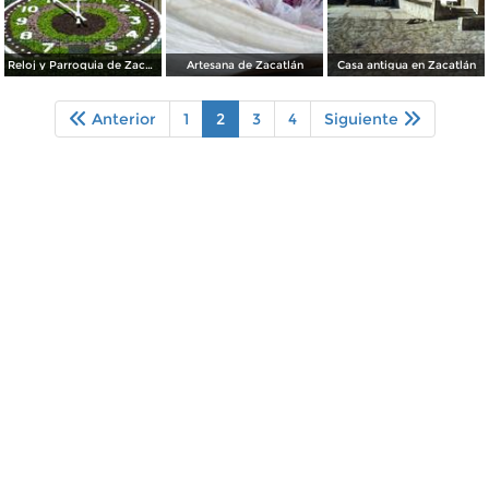
Reloj y Parroquia de Zacatlán
Artesana de Zacatlán
Casa antigua en Zacatlán
Anterior
1
2
3
4
Siguiente