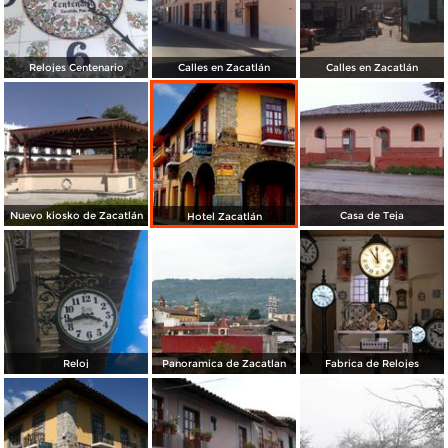
Relojes Centenario
Calles en Zacatlán
Calles en Zacatlán
Nuevo kiosko de Zacatlán
Casa de Teja
Hotel Zacatlán
Reloj
Panoramica de Zacatlan
Fabrica de Relojes