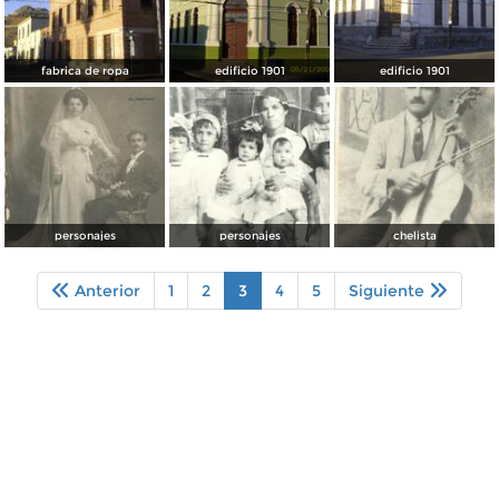
fabrica de ropa
edificio 1901
edificio 1901
personajes
personajes
chelista
Anterior
1
2
3
4
5
Siguiente