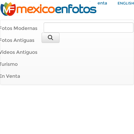
Mi Cuenta
ENGLISH
Fotos Modernas
Fotos Antiguas
Videos Antiguos
Turismo
En Venta