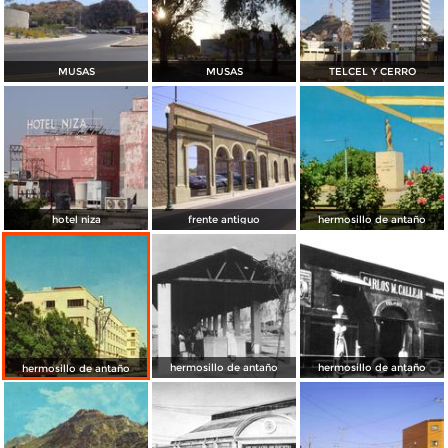
MUSAS
MUSAS
TELCEL Y CERRO
hotel niza
frente antiguo
hermosillo de antaño
hermosillo de antaño
hermosillo de antaño
hermosillo de antaño