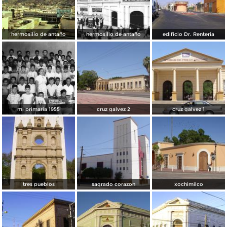
hermosillo de antaño
hermosillo de antaño
edificio Dr. Renteria
mi primaria 1955
cruz galvez 2
cruz galvez 1
tres pueblos
sagrado corazon
xochimilco