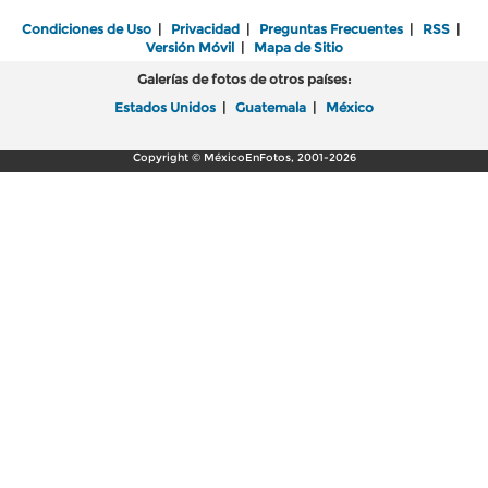
Condiciones de Uso
|
Privacidad
|
Preguntas Frecuentes
|
RSS
|
Versión Móvil
|
Mapa de Sitio
Galerías de fotos de otros países:
Estados Unidos
|
Guatemala
|
México
Copyright © MéxicoEnFotos, 2001-2026