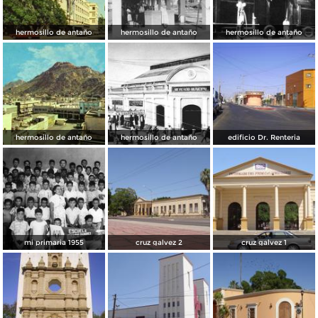
hermosillo de antaño
hermosillo de antaño
hermosillo de antaño
hermosillo de antaño
hermosillo de antaño
edificio Dr. Renteria
mi primaria 1955
cruz galvez 2
cruz galvez 1