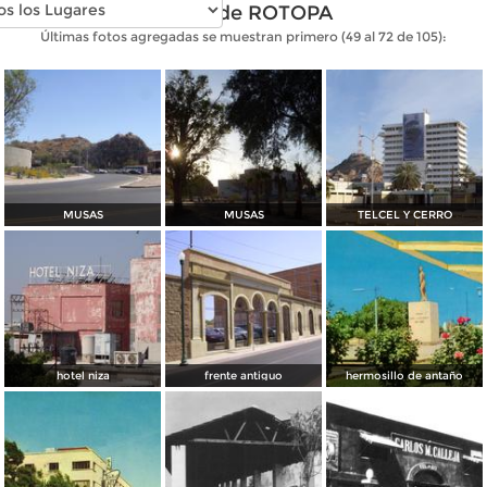
Fotos de ROTOPA
Últimas fotos agregadas se muestran primero (49 al 72 de 105):
MUSAS
MUSAS
TELCEL Y CERRO
hotel niza
frente antiguo
hermosillo de antaño