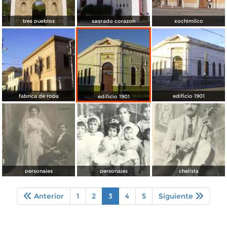
tres pueblos
sagrado corazon
xochimilco
fabrica de ropa
edificio 1901
edificio 1901
personajes
personajes
chelista
Anterior
1
2
3
4
5
Siguiente