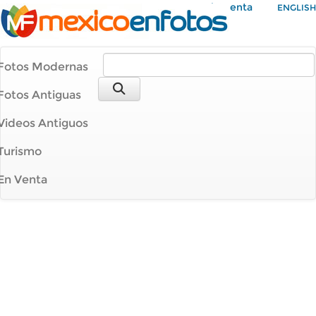
Mi Cuenta
ENGLISH
Fotos Modernas
Fotos Antiguas
Videos Antiguos
Turismo
En Venta