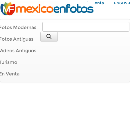
Mi Cuenta
ENGLISH
Fotos Modernas
Fotos Antiguas
Videos Antiguos
Turismo
En Venta