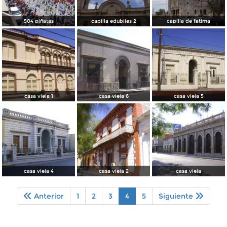
504 piñatas
capilla edubijes 2
capilla de fatima
casa vieja 1
casa vieja 6
casa vieja 5
casa vieja 4
casa vieja 2
casa vieja
Anterior
1
2
3
4
5
Siguiente