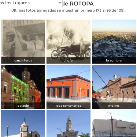
Fotos de ROTOPA
Últimas fotos agregadas se muestran primero (73 al 96 de 105):
carpinteros
chofer
la sombra
palacio
dos centenarios
molino