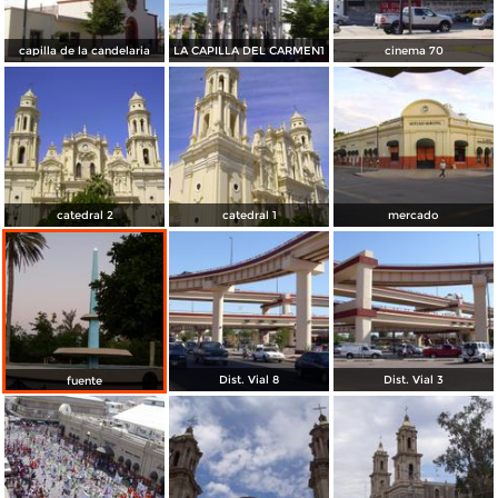
capilla de la candelaria
LA CAPILLA DEL CARMEN1
cinema 70
catedral 2
catedral 1
mercado
Dist. Vial 8
Dist. Vial 3
fuente