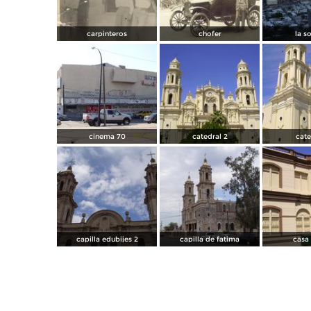
carpinteros
chofer
la s
cinema 70
catedral 2
cate
capilla edubijes 2
capilla de fatima
casa 