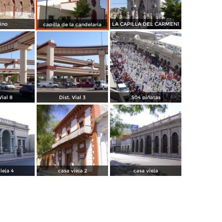
ino
LA CAPILLA DEL CARMEN1
capilla de la candelaria
Vial 8
Dist. Vial 3
504 piñatas
ieja 4
casa vieja 2
casa vieja