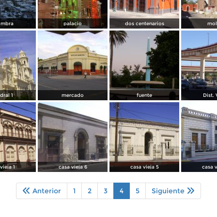
ombra
palacio
dos centenarios
mol
dral 1
mercado
fuente
Dist. 
vieja 1
casa vieja 6
casa vieja 5
casa v
Anterior
1
2
3
4
5
Siguiente