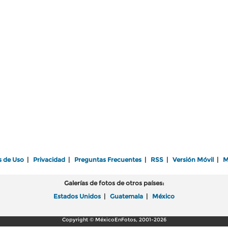
s de Uso
|
Privacidad
|
Preguntas Frecuentes
|
RSS
|
Versión Móvil
|
M
Galerías de fotos de otros países:
Estados Unidos
|
Guatemala
|
México
Copyright © MéxicoEnFotos, 2001-2026