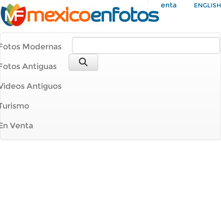
Mi Cuenta
ENGLISH
Fotos Modernas
Fotos Antiguas
Videos Antiguos
Turismo
En Venta