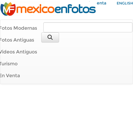
Mi Cuenta
ENGLISH
Fotos Modernas
Fotos Antiguas
Videos Antiguos
Turismo
En Venta