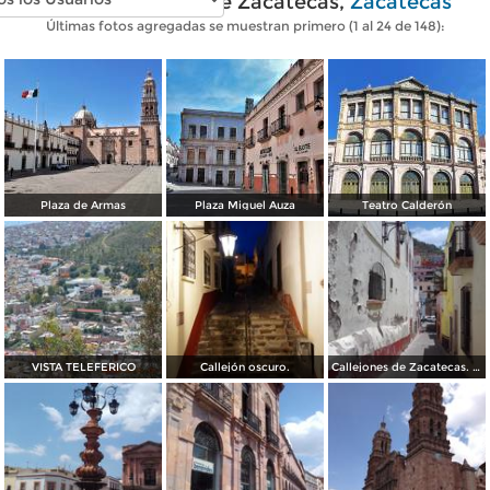
Fotos modernas de Zacatecas,
Zacatecas
Últimas fotos agregadas se muestran primero (1 al 24 de 148):
Plaza de Armas
Plaza Miguel Auza
Teatro Calderón
VISTA TELEFERICO
Callejón oscuro.
Callejones de Zacatecas. Abril/2017