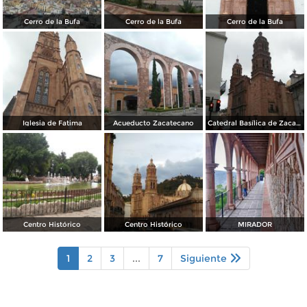
Cerro de la Bufa
Cerro de la Bufa
Cerro de la Bufa
Iglesia de Fatima
Acueducto Zacatecano
Catedral Basílica de Zacatecas
Centro Histórico
Centro Histórico
MIRADOR
1
2
3
...
7
Siguiente