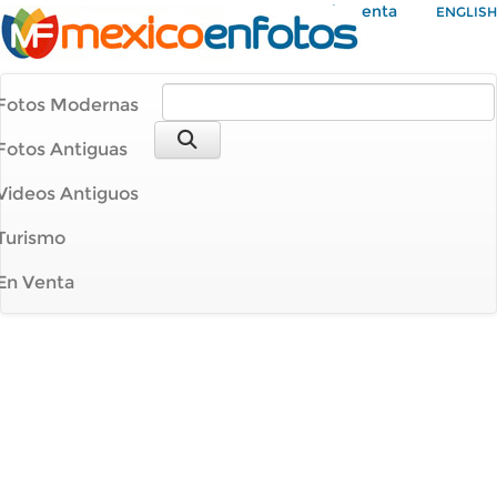
Mi Cuenta
ENGLISH
Fotos Modernas
Fotos Antiguas
Videos Antiguos
Turismo
En Venta