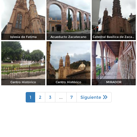
Iglesia de Fatima
Acueducto Zacatecano
Catedral Basílica de Zacatecas
Centro Histórico
Centro Histórico
MIRADOR
1
2
3
...
7
Siguiente