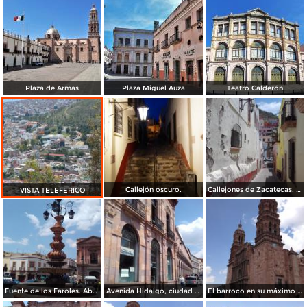
Plaza de Armas
Plaza Miguel Auza
Teatro Calderón
Callejón oscuro.
Callejones de Zacatecas. Abril/2017
VISTA TELEFERICO
Fuente de los Faroles. Abril/2017
Avenida Hidalgo, ciudad de Zacatecas. Abril/2017
El barroco en su máximo esplendor. Catedral de Zacatecas. Abril/2017