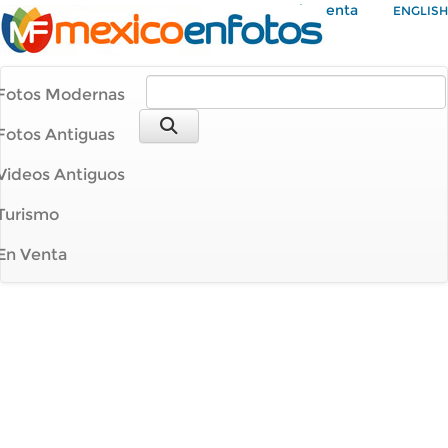
Mi Cuenta
ENGLISH
Fotos Modernas
Fotos Antiguas
Videos Antiguos
Turismo
En Venta