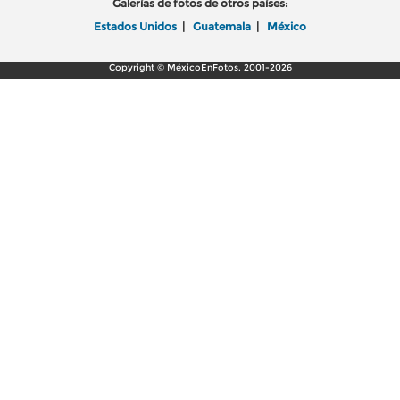
Galerías de fotos de otros países:
Estados Unidos
|
Guatemala
|
México
Copyright © MéxicoEnFotos, 2001-2026