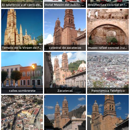
El teleférico y el cerro de la Bufa. Zacatecas, Zacatecas
Hotel Mesón del Jobito, construcción del siglo XIX. Zacatecas, Zacatecas
Arquitectura colonial en la calle Tacuba. Zacatecas, Zacatecas
Templo de la Virgen de Fátima. Zacatecas, Zacatecas
catedral de zacatecas
museo rafael coronel (ruinas)
calles sombrerete
Zacatecas
Panoramica Teleferico