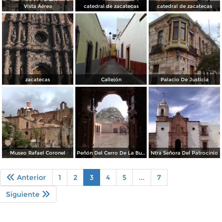
Vista Aérea
catedral de zacatecas
catedral de zacatecas
zacatecas
Callejón
Palacio De Justicia
Museo Rafael Coronel
Peñón Del Cerro De La Bufa
Ntra Señora Del Patrocinio
Anterior
1
2
3
4
5
...
7
Siguiente