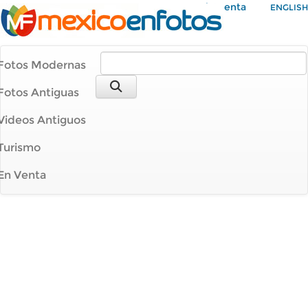
Mi Cuenta
ENGLISH
Fotos Modernas
Fotos Antiguas
Videos Antiguos
Turismo
En Venta