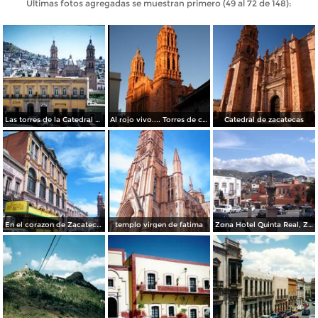
Últimas fotos agregadas se muestran primero (49 al 72 de 148):
Las torres de la Catedral y centro de la cd. de Zacatecas. Diciembre/2003
Al rojo vivo.... Torres de catedral
Catedral de zacatecas
En el corazon de Zacatecas
templo virgen de fatima
Zona Hotel Quinta Real, Zac.