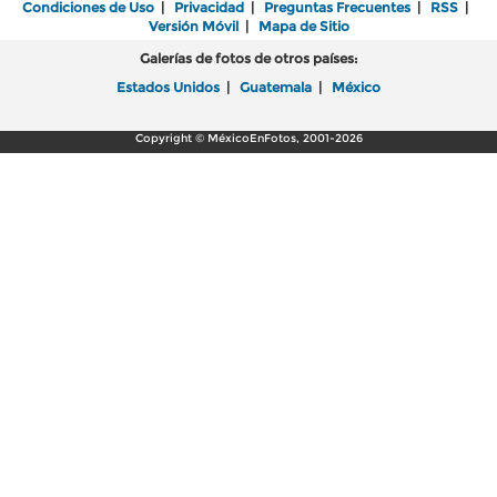
Condiciones de Uso
|
Privacidad
|
Preguntas Frecuentes
|
RSS
|
Versión Móvil
|
Mapa de Sitio
Galerías de fotos de otros países:
Estados Unidos
|
Guatemala
|
México
Copyright © MéxicoEnFotos, 2001-2026