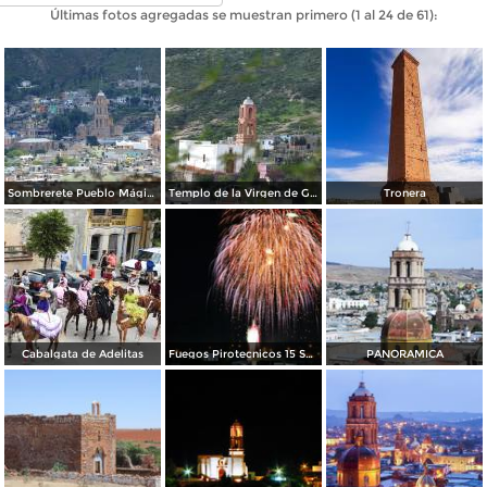
Últimas fotos agregadas se muestran primero (1 al 24 de 61):
Sombrerete Pueblo Mágico
Templo de la Virgen de Guadalupe
Tronera
Cabalgata de Adelitas
Fuegos Pirotecnicos 15 Septiembre, en Sombrerete.
PANORAMICA