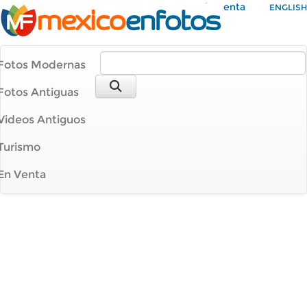
Mi Cuenta
ENGLISH
Fotos Modernas
Fotos Antiguas
Videos Antiguos
Turismo
En Venta