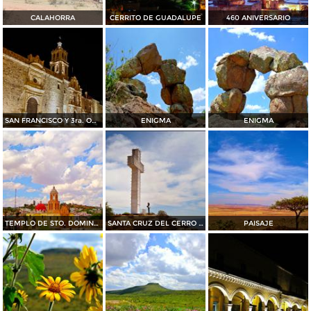
CALAHORRA
CERRITO DE GUADALUPE
460 ANIVERSARIO
SAN FRANCISCO Y 3ra. ORDEN
ENIGMA
ENIGMA
TEMPLO DE STO. DOMINGO.
SANTA CRUZ DEL CERRO DEL SOMBRERETILLO
PAISAJE