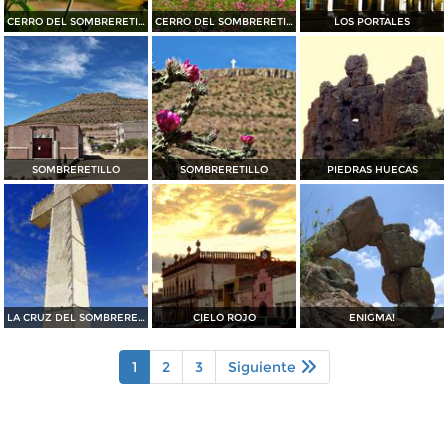
CERRO DEL SOMBRERETILLO
CERRO DEL SOMBRERETILLO
LOS PORTALES
SOMBRERETILLO
SOMBRERETILLO
PIEDRAS HUECAS
LA CRUZ DEL SOMBRERETILLO
CIELO ROJO
ENIGMA!
1
2
3
Siguiente