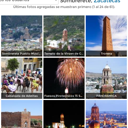
Fotos modernas de Sombrerete,
Zacatecas
Últimas fotos agregadas se muestran primero (1 al 24 de 61):
Sombrerete Pueblo Mágico
Templo de la Virgen de Guadalupe
Tronera
Cabalgata de Adelitas
Fuegos Pirotecnicos 15 Septiembre, en Sombrerete.
PANORAMICA