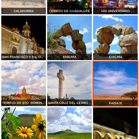
CALAHORRA
CERRITO DE GUADALUPE
460 ANIVERSARIO
SAN FRANCISCO Y 3ra. ORDEN
ENIGMA
ENIGMA
TEMPLO DE STO. DOMINGO.
SANTA CRUZ DEL CERRO DEL SOMBRERETILLO
PAISAJE