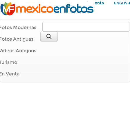
Mi Cuenta
ENGLISH
Fotos Modernas
Fotos Antiguas
Videos Antiguos
Turismo
En Venta