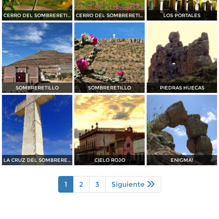
CERRO DEL SOMBRERETILLO
CERRO DEL SOMBRERETILLO
LOS PORTALES
SOMBRERETILLO
SOMBRERETILLO
PIEDRAS HUECAS
LA CRUZ DEL SOMBRERETILLO
CIELO ROJO
ENIGMA!
1
2
3
Siguiente