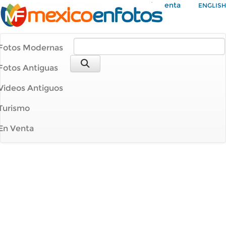
Mi Cuenta
ENGLISH
Fotos Modernas
Fotos Antiguas
Videos Antiguos
Turismo
En Venta