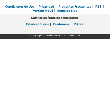
Condiciones de Uso
|
Privacidad
|
Preguntas Frecuentes
|
RSS
|
Versión Móvil
|
Mapa de Sitio
Galerías de fotos de otros países:
Estados Unidos
|
Guatemala
|
México
Copyright © MéxicoEnFotos, 2001-2026