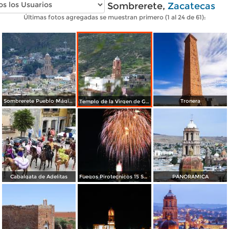
Fotos modernas de Sombrerete,
Zacatecas
Últimas fotos agregadas se muestran primero (1 al 24 de 61):
Sombrerete Pueblo Mágico
Tronera
Templo de la Virgen de Guadalupe
Cabalgata de Adelitas
Fuegos Pirotecnicos 15 Septiembre, en Sombrerete.
PANORAMICA