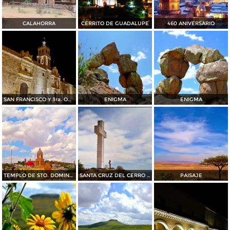
CALAHORRA
CERRITO DE GUADALUPE
460 ANIVERSARIO
SAN FRANCISCO Y 3ra. ORDEN
ENIGMA
ENIGMA
TEMPLO DE STO. DOMINGO.
SANTA CRUZ DEL CERRO DEL SOMBRERETILLO
PAISAJE