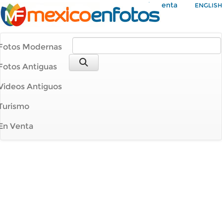
Mi Cuenta
ENGLISH
Fotos Modernas
Fotos Antiguas
Videos Antiguos
Turismo
En Venta