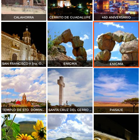
CALAHORRA
CERRITO DE GUADALUPE
460 ANIVERSARIO
SAN FRANCISCO Y 3ra. ORDEN
ENIGMA
ENIGMA
TEMPLO DE STO. DOMINGO.
SANTA CRUZ DEL CERRO DEL SOMBRERETILLO
PAISAJE