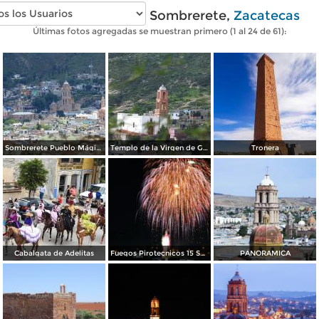
Fotos modernas de Sombrerete,
Zacatecas
Últimas fotos agregadas se muestran primero (1 al 24 de 61):
Sombrerete Pueblo Mágico
Templo de la Virgen de Guadalupe
Tronera
Cabalgata de Adelitas
Fuegos Pirotecnicos 15 Septiembre, en Sombrerete.
PANORAMICA