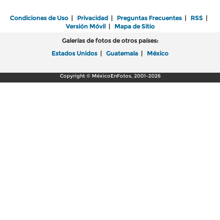
Condiciones de Uso
|
Privacidad
|
Preguntas Frecuentes
|
RSS
|
Versión Móvil
|
Mapa de Sitio
Galerías de fotos de otros países:
Estados Unidos
|
Guatemala
|
México
Copyright © MéxicoEnFotos, 2001-2026